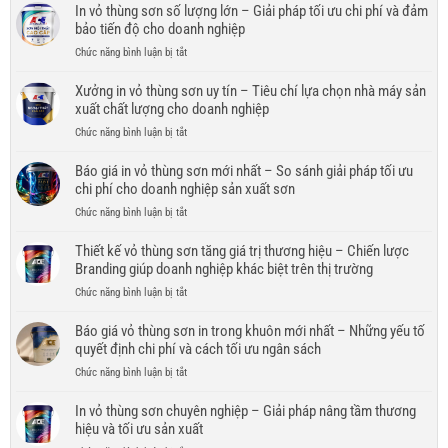
kế
In vỏ thùng sơn số lượng lớn – Giải pháp tối ưu chi phí và đảm
xước
vỏ
bảo tiến độ cho doanh nghiệp
–
thùng
Giải
ở
Chức năng bình luận bị tắt
sơn
pháp
In
nội
bao
vỏ
Xưởng in vỏ thùng sơn uy tín – Tiêu chí lựa chọn nhà máy sản
thất
bì
thùng
xuất chất lượng cho doanh nghiệp
–
bền
sơn
Giải
đẹp,
ở
Chức năng bình luận bị tắt
số
pháp
bảo
Xưởng
lượng
bao
vệ
in
Báo giá in vỏ thùng sơn mới nhất – So sánh giải pháp tối ưu
lớn
bì
thương
vỏ
chi phí cho doanh nghiệp sản xuất sơn
–
hiện
hiệu
thùng
Giải
đại
ở
Chức năng bình luận bị tắt
trong
sơn
pháp
nâng
Báo
mọi
uy
tối
tầm
giá
Thiết kế vỏ thùng sơn tăng giá trị thương hiệu – Chiến lược
điều
tín
ưu
thương
in
kiện
Branding giúp doanh nghiệp khác biệt trên thị trường
–
chi
hiệu
vỏ
vận
Tiêu
phí
ở
Chức năng bình luận bị tắt
thùng
chuyển
chí
và
Thiết
sơn
lựa
đảm
kế
Báo giá vỏ thùng sơn in trong khuôn mới nhất – Những yếu tố
mới
chọn
bảo
vỏ
quyết định chi phí và cách tối ưu ngân sách
nhất
nhà
tiến
thùng
–
máy
ở
Chức năng bình luận bị tắt
độ
sơn
So
sản
Báo
cho
tăng
sánh
xuất
giá
In vỏ thùng sơn chuyên nghiệp – Giải pháp nâng tầm thương
doanh
giá
giải
chất
vỏ
nghiệp
hiệu và tối ưu sản xuất
trị
pháp
lượng
thùng
thương