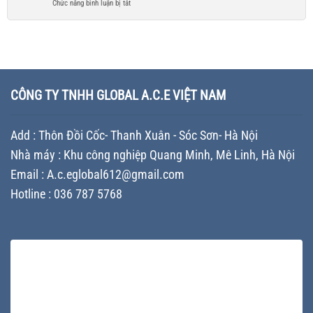
tối
ở
Chức năng bình luận bị tắt
cho
sơn
hiệu
ưu
In
doanh
in
–
chi
vỏ
nghiệp
trong
Chiến
phí
thùng
khuôn
lược
cho
sơn
mới
Branding
doanh
chuyên
nhất
giúp
nghiệp
nghiệp
–
doanh
sản
–
Những
CÔNG TY TNHH GLOBAL A.C.E VIỆT NAM
nghiệp
xuất
Giải
yếu
khác
sơn
pháp
tố
biệt
nâng
quyết
trên
Add : Thôn Đồi Cốc- Thanh Xuân - Sóc Sơn- Hà Nội
tầm
định
thị
thương
chi
trường
Nhà máy : Khu công nghiệp Quang Minh, Mê Linh, Hà Nội
hiệu
phí
và
Email : A.c.eglobal612@gmail.com
và
tối
cách
Hotline : 036 787 5768
ưu
tối
sản
ưu
xuất
ngân
sách