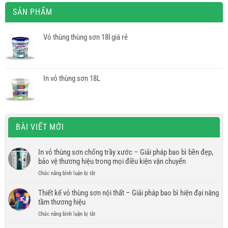
SẢN PHẨM
Vỏ thùng thùng sơn 18l giá rẻ
In vỏ thùng sơn 18L
BÀI VIẾT MỚI
In vỏ thùng sơn chống trầy xước – Giải pháp bao bì bền đẹp,
bảo vệ thương hiệu trong mọi điều kiện vận chuyển
ở
Chức năng bình luận bị tắt
In
vỏ
Thiết kế vỏ thùng sơn nội thất – Giải pháp bao bì hiện đại nâng
thùng
tầm thương hiệu
sơn
ở
Chức năng bình luận bị tắt
chống
Thiết
trầy