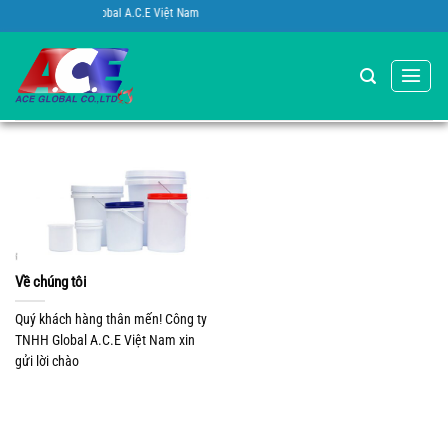
Bỏ
bạn đến với Vỏ Global A.C.E Việt Nam
qua
nội
dung
Về chúng tôi
Quý khách hàng thân mến! Công ty
TNHH Global A.C.E Việt Nam xin
gửi lời chào