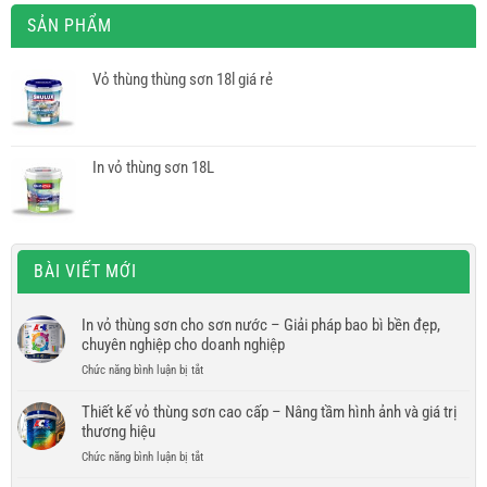
SẢN PHẨM
Vỏ thùng thùng sơn 18l giá rẻ
In vỏ thùng sơn 18L
BÀI VIẾT MỚI
In vỏ thùng sơn cho sơn nước – Giải pháp bao bì bền đẹp,
chuyên nghiệp cho doanh nghiệp
ở
Chức năng bình luận bị tắt
In
vỏ
Thiết kế vỏ thùng sơn cao cấp – Nâng tầm hình ảnh và giá trị
thùng
thương hiệu
sơn
ở
Chức năng bình luận bị tắt
cho
Thiết
sơn