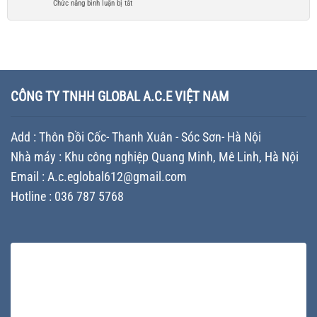
phí
ở
Chức năng bình luận bị tắt
thùng
chuyển
chí
và
Thiết
sơn
lựa
đảm
kế
mới
chọn
bảo
vỏ
nhất
nhà
tiến
thùng
–
máy
độ
sơn
So
sản
cho
tăng
sánh
xuất
doanh
giá
giải
CÔNG TY TNHH GLOBAL A.C.E VIỆT NAM
chất
nghiệp
trị
pháp
lượng
thương
tối
cho
hiệu
ưu
doanh
Add : Thôn Đồi Cốc- Thanh Xuân - Sóc Sơn- Hà Nội
–
chi
nghiệp
Chiến
phí
Nhà máy : Khu công nghiệp Quang Minh, Mê Linh, Hà Nội
lược
cho
Branding
Email : A.c.eglobal612@gmail.com
doanh
giúp
nghiệp
Hotline : 036 787 5768
doanh
sản
nghiệp
xuất
khác
sơn
biệt
trên
thị
trường