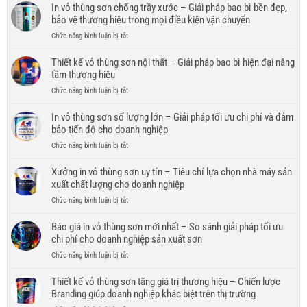
kế
In vỏ thùng sơn chống trầy xước – Giải pháp bao bì bền đẹp,
nước
vỏ
bảo vệ thương hiệu trong mọi điều kiện vận chuyển
–
thùng
Giải
ở
Chức năng bình luận bị tắt
sơn
pháp
In
cao
bao
vỏ
Thiết kế vỏ thùng sơn nội thất – Giải pháp bao bì hiện đại nâng
cấp
bì
thùng
tầm thương hiệu
–
bền
sơn
Nâng
đẹp,
ở
Chức năng bình luận bị tắt
chống
tầm
chuyên
Thiết
trầy
hình
nghiệp
kế
In vỏ thùng sơn số lượng lớn – Giải pháp tối ưu chi phí và đảm
xước
ảnh
cho
vỏ
bảo tiến độ cho doanh nghiệp
–
và
doanh
thùng
Giải
giá
ở
Chức năng bình luận bị tắt
nghiệp
sơn
pháp
trị
In
nội
bao
thương
vỏ
Xưởng in vỏ thùng sơn uy tín – Tiêu chí lựa chọn nhà máy sản
thất
bì
hiệu
thùng
xuất chất lượng cho doanh nghiệp
–
bền
sơn
Giải
đẹp,
ở
Chức năng bình luận bị tắt
số
pháp
bảo
Xưởng
lượng
bao
vệ
in
Báo giá in vỏ thùng sơn mới nhất – So sánh giải pháp tối ưu
lớn
bì
thương
vỏ
chi phí cho doanh nghiệp sản xuất sơn
–
hiện
hiệu
thùng
Giải
đại
ở
Chức năng bình luận bị tắt
trong
sơn
pháp
nâng
Báo
mọi
uy
tối
tầm
giá
Thiết kế vỏ thùng sơn tăng giá trị thương hiệu – Chiến lược
điều
tín
ưu
thương
in
kiện
Branding giúp doanh nghiệp khác biệt trên thị trường
–
chi
hiệu
vỏ
vận
Tiêu