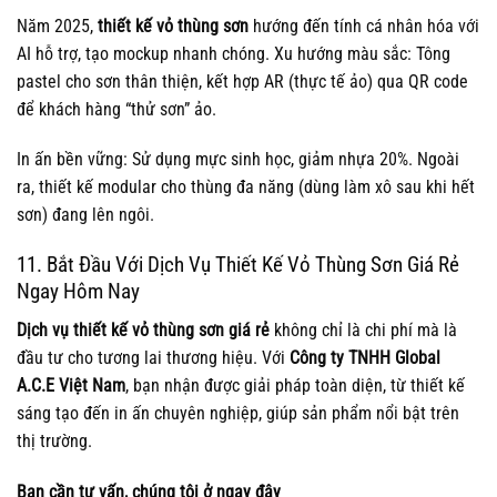
Năm 2025,
thiết kế vỏ thùng sơn
hướng đến tính cá nhân hóa với
AI hỗ trợ, tạo mockup nhanh chóng. Xu hướng màu sắc: Tông
pastel cho sơn thân thiện, kết hợp AR (thực tế ảo) qua QR code
để khách hàng “thử sơn” ảo.
In ấn bền vững: Sử dụng mực sinh học, giảm nhựa 20%. Ngoài
ra, thiết kế modular cho thùng đa năng (dùng làm xô sau khi hết
sơn) đang lên ngôi.
11. Bắt Đầu Với Dịch Vụ Thiết Kế Vỏ Thùng Sơn Giá Rẻ
Ngay Hôm Nay
Dịch vụ thiết kế vỏ thùng sơn giá rẻ
không chỉ là chi phí mà là
đầu tư cho tương lai thương hiệu. Với
Công ty TNHH Global
A.C.E Việt Nam
, bạn nhận được giải pháp toàn diện, từ thiết kế
sáng tạo đến in ấn chuyên nghiệp, giúp sản phẩm nổi bật trên
thị trường.
Bạn cần tư vấn, chúng tôi ở ngay đây