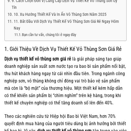
9. Cách Chọn Đơn Vị Cung Cấp Dịch Vụ Thiết Kế Vỏ Thùng Sơn Uy
Tín
10. Xu Hướng Thiết Kế Và In Ấn Vỏ Thùng Sơn Năm 2025
11. Bắt Đầu Với Dịch Vụ Thiết Kế Vỏ Thùng Sơn Giá Rẻ Ngay Hôm
Nay
Bạn cần tư vấn, chúng tôi ở ngay đây
1. Giới Thiệu Về Dịch Vụ Thiết Kế Vỏ Thùng Sơn Giá Rẻ
Dịch vụ thiết kế vỏ thùng sơn giá rẻ
là giải pháp sáng tạo giúp
doanh nghiệp sản xuất sơn nước tạo ra bao bì sản phẩm nổi bật,
thu hút khách hàng ngay từ cái nhìn đầu tiên. Trong ngành công
nghiệp sơn, vỏ thùng không chỉ đóng vai trò bảo vệ sản phẩm
mà còn là “bộ mặt” của thương hiệu. Một thiết kế kém hấp dẫn
có thể khiến sản phẩm bị “chìm nghỉm” trên kệ hàng, trong khi
thiết kế chuyên nghiệp có thể tăng doanh số lên đến 40%.
Theo các nghiên cứu từ Hiệp hội Bao bì Việt Nam, hơn 70%
quyết định mua hàng của người tiêu dùng bị ảnh hưởng bởi thiết
kế bao bì. Vì vậy,
dịch vụ thiết kế vỏ thùng sơn
tập trung vào việc