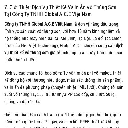
7. Giới Thiệu Dịch Vụ Thiết Kế Và In Ấn Vỏ Thùng Sơn
Tại Công Ty TNHH Global A.C.E Việt Nam
Công ty TNHH Global A.C.E Việt Nam
là đơn vị hàng đầu trong
lĩnh vực sản xuất vỏ thùng sơn, với hơn 15 năm kinh nghiệm và
hệ thống nhà máy hiện đại tại Mê Linh, Hà Nội. Là đối tác chiến
lược của Net Việt Technology, Global A.C.E chuyên cung cấp
dịch
vụ thiết kế vỏ thùng sơn giá rẻ
tích hợp in ấn, từ ý tưởng đến sản
phẩm hoàn thiện.
Dịch vụ của chúng tôi bao gồm: Tư vấn miễn phí về maket, thiết
kế đồng bộ với thương hiệu (logo, màu sắc, thông tin sản phẩm),
và in ấn đa phương pháp (chuyển nhiệt, IML, lưới). Chúng tôi sản
xuất vỏ thùng 1L, 5L, 18L từ nhựa PP cao cấp, chịu lực 50kg,
chống va đập 100%.
Điểm nổi bật: Giá cạnh tranh (từ 4 triệu đồng/gói thiết kế), giao
hàng toàn quốc trong 7 ngày, và cam kết FREE thiết kế khi hợp