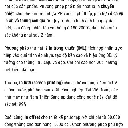
nét của sản phẩm. Phương pháp phổ biến nhất là
in chuyển
nhiệt
, cho phép in trên nhựa PP với chi phí thấp, phù hợp
dịch vụ
in ấn vỏ thùng sơn giá rẻ
. Quy trình: In hình ảnh lên giấy đặc
biệt, sau đó ép nhiệt lên vỏ thùng ở 180-200°C, đảm bảo màu
sắc không phai sau 2 năm.
Phương pháp thứ hai là
in trong khuôn (IML)
, tích hợp nhãn trực
tiếp vào quá trình ép nhựa, tạo độ bền cao và hiệu ứng 3D. Lý
tưởng cho thùng 18L chịu va đập. Chi phí cao hơn 20% nhưng
tiết kiệm dài hạn.
Thứ ba,
in lưới (screen printing)
cho số lượng lớn, với mực UV
chống nước, phù hợp sản xuất công nghiệp. Tại Việt Nam, các
nhà máy như Nam Thiên Sáng áp dụng công nghệ này, đạt độ
sắc nét 99%.
Cuối cùng,
in offset
cho thiết kế phức tạp, với chi phí từ 50.000
đồng/thùng cho đơn hàng 1.000 cái. Chọn phương pháp phù hợp