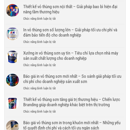
In
vỏ
Thiết kế vỏ thùng sơn nội thất – Giải pháp bao bì hiện đại
thùng
nâng tầm thương hiệu
sơn
ở
Chức năng bình luận bị tắt
chống
Thiết
trầy
kế
In vỏ thùng sơn số lượng lớn – Giải pháp tối ưu chi phí và
xước
vỏ
đảm bảo tiến độ cho doanh nghiệp
–
thùng
Giải
ở
Chức năng bình luận bị tắt
sơn
pháp
In
nội
bao
vỏ
Xưởng in vỏ thùng sơn uy tín – Tiêu chí lựa chọn nhà máy
thất
bì
thùng
sản xuất chất lượng cho doanh nghiệp
–
bền
sơn
Giải
đẹp,
ở
Chức năng bình luận bị tắt
số
pháp
bảo
Xưởng
lượng
bao
vệ
in
Báo giá in vỏ thùng sơn mới nhất – So sánh giải pháp tối ưu
lớn
bì
thương
vỏ
chi phí cho doanh nghiệp sản xuất sơn
–
hiện
hiệu
thùng
Giải
đại
ở
Chức năng bình luận bị tắt
trong
sơn
pháp
nâng
Báo
mọi
uy
tối
tầm
giá
Thiết kế vỏ thùng sơn tăng giá trị thương hiệu – Chiến lược
điều
tín
ưu
thương
in
kiện
Branding giúp doanh nghiệp khác biệt trên thị trường
–
chi
hiệu
vỏ
vận
Tiêu
phí
ở
Chức năng bình luận bị tắt
thùng
chuyển
chí
và
Thiết
sơn
lựa
đảm
kế
Báo giá vỏ thùng sơn in trong khuôn mới nhất – Những yếu
mới
chọn
bảo
vỏ
tố quyết định chi phí và cách tối ưu ngân sách
nhất
nhà