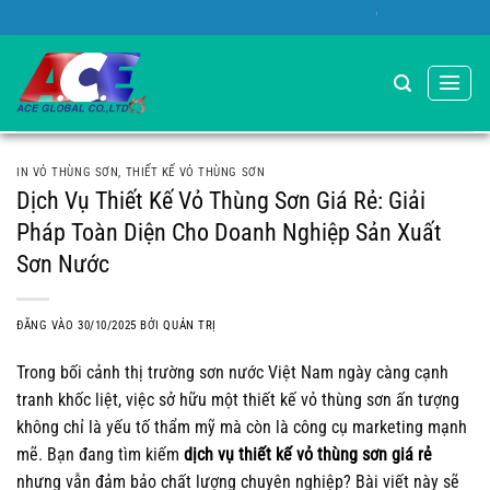
Bỏ
Chào mừng bạn đến với Vỏ Globa
qua
nội
dung
IN VỎ THÙNG SƠN
,
THIẾT KẾ VỎ THÙNG SƠN
Dịch Vụ Thiết Kế Vỏ Thùng Sơn Giá Rẻ: Giải
Pháp Toàn Diện Cho Doanh Nghiệp Sản Xuất
Sơn Nước
ĐĂNG VÀO
30/10/2025
BỞI
QUẢN TRỊ
Trong bối cảnh thị trường sơn nước Việt Nam ngày càng cạnh
tranh khốc liệt, việc sở hữu một thiết kế vỏ thùng sơn ấn tượng
không chỉ là yếu tố thẩm mỹ mà còn là công cụ marketing mạnh
mẽ. Bạn đang tìm kiếm
dịch vụ thiết kế vỏ thùng sơn giá rẻ
nhưng vẫn đảm bảo chất lượng chuyên nghiệp? Bài viết này sẽ