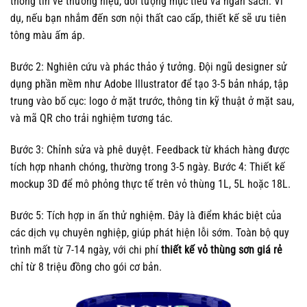
thông tin về thương hiệu, đối tượng mục tiêu và ngân sách. Ví
dụ, nếu bạn nhắm đến sơn nội thất cao cấp, thiết kế sẽ ưu tiên
tông màu ấm áp.
Bước 2: Nghiên cứu và phác thảo ý tưởng. Đội ngũ designer sử
dụng phần mềm như Adobe Illustrator để tạo 3-5 bản nháp, tập
trung vào bố cục: logo ở mặt trước, thông tin kỹ thuật ở mặt sau,
và mã QR cho trải nghiệm tương tác.
Bước 3: Chỉnh sửa và phê duyệt. Feedback từ khách hàng được
tích hợp nhanh chóng, thường trong 3-5 ngày. Bước 4: Thiết kế
mockup 3D để mô phỏng thực tế trên vỏ thùng 1L, 5L hoặc 18L.
Bước 5: Tích hợp in ấn thử nghiệm. Đây là điểm khác biệt của
các dịch vụ chuyên nghiệp, giúp phát hiện lỗi sớm. Toàn bộ quy
trình mất từ 7-14 ngày, với chi phí
thiết kế vỏ thùng sơn giá rẻ
chỉ từ 8 triệu đồng cho gói cơ bản.