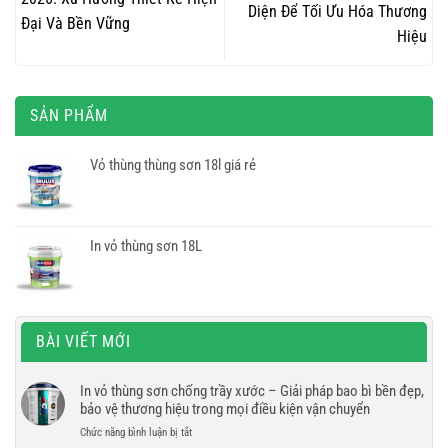
Diện Để Tối Ưu Hóa Thương
Đại Và Bền Vững
Hiệu
SẢN PHẨM
Vỏ thùng thùng sơn 18l giá rẻ
In vỏ thùng sơn 18L
BÀI VIẾT MỚI
In vỏ thùng sơn chống trầy xước – Giải pháp bao bì bền đẹp,
bảo vệ thương hiệu trong mọi điều kiện vận chuyển
ở
Chức năng bình luận bị tắt