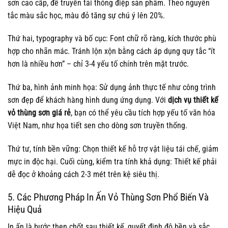
sơn cao cấp, để truyền tải thông điệp sản phẩm. Theo nguyên
tắc màu sắc học, màu đỏ tăng sự chú ý lên 20%.
Thứ hai, typography và bố cục: Font chữ rõ ràng, kích thước phù
hợp cho nhãn mác. Tránh lộn xộn bằng cách áp dụng quy tắc “ít
hơn là nhiều hơn” – chỉ 3-4 yếu tố chính trên mặt trước.
Thứ ba, hình ảnh minh họa: Sử dụng ảnh thực tế như công trình
sơn đẹp để khách hàng hình dung ứng dụng. Với
dịch vụ thiết kế
vỏ thùng sơn giá rẻ
, bạn có thể yêu cầu tích hợp yếu tố văn hóa
Việt Nam, như họa tiết sen cho dòng sơn truyền thống.
Thứ tư, tính bền vững: Chọn thiết kế hỗ trợ vật liệu tái chế, giảm
mực in độc hại. Cuối cùng, kiểm tra tính khả dụng: Thiết kế phải
dễ đọc ở khoảng cách 2-3 mét trên kệ siêu thị.
5. Các Phương Pháp In Ấn Vỏ Thùng Sơn Phổ Biến Và
Hiệu Quả
In ấn là bước then chốt sau thiết kế, quyết định độ bền và sắc