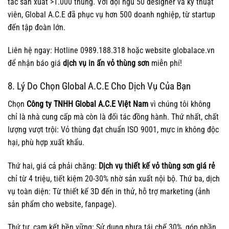
tác sản xuất >1.000 thùng. Với đội ngũ 50 designer và kỹ thuật
viên, Global A.C.E đã phục vụ hơn 500 doanh nghiệp, từ startup
đến tập đoàn lớn.
Liên hệ ngay: Hotline 0989.188.318 hoặc website globalace.vn
để nhận báo giá
dịch vụ in ấn vỏ thùng sơn
miễn phí!
8. Lý Do Chọn Global A.C.E Cho Dịch Vụ Của Bạn
Chọn
Công ty TNHH Global A.C.E Việt Nam
vì chúng tôi không
chỉ là nhà cung cấp mà còn là đối tác đồng hành. Thứ nhất, chất
lượng vượt trội: Vỏ thùng đạt chuẩn ISO 9001, mực in không độc
hại, phù hợp xuất khẩu.
Thứ hai, giá cả phải chăng:
Dịch vụ thiết kế vỏ thùng sơn giá rẻ
chỉ từ 4 triệu, tiết kiệm 20-30% nhờ sản xuất nội bộ. Thứ ba, dịch
vụ toàn diện: Từ thiết kế 3D đến in thử, hỗ trợ marketing (ảnh
sản phẩm cho website, fanpage).
Thứ tư, cam kết bền vững: Sử dụng nhựa tái chế 30%, góp phần