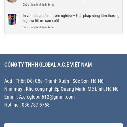
tiến
thùng
–
máy
ở
Chức năng bình luận bị tắt
độ
sơn
So
sản
Báo
cho
tăng
sánh
xuất
giá
In vỏ thùng sơn chuyên nghiệp – Giải pháp nâng tầm thương
doanh
giá
giải
chất
vỏ
nghiệp
hiệu và tối ưu sản xuất
trị
pháp
lượng
thùng
thương
tối
ở
Chức năng bình luận bị tắt
cho
sơn
hiệu
ưu
In
doanh
in
–
chi
vỏ
nghiệp
trong
Chiến
phí
thùng
khuôn
lược
cho
sơn
mới
Branding
doanh
chuyên
nhất
giúp
nghiệp
nghiệp
–
doanh
sản
–
Những
CÔNG TY TNHH GLOBAL A.C.E VIỆT NAM
nghiệp
xuất
Giải
yếu
khác
sơn
pháp
tố
biệt
nâng
quyết
trên
Add : Thôn Đồi Cốc- Thanh Xuân - Sóc Sơn- Hà Nội
tầm
định
thị
thương
chi
trường
Nhà máy : Khu công nghiệp Quang Minh, Mê Linh, Hà Nội
hiệu
phí
và
Email : A.c.eglobal612@gmail.com
và
tối
cách
Hotline : 036 787 5768
ưu
tối
sản
ưu
xuất
ngân
sách