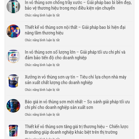
In vỏ thùng sơn chống trầy xước – Giải pháp bao bì bền đẹp,
bảo vệ thương hiệu trong mọi điều kiện vận chuyển
ở
Chức năng bình luận bị tắt
In
vỏ
Thiết kế vỏ thùng sơn nội thất – Giải pháp bao bì hiện đại
thùng
nâng tầm thương hiệu
sơn
ở
Chức năng bình luận bị tắt
chống
Thiết
trầy
kế
In vỏ thùng sơn số lượng lớn – Giải pháp tối ưu chi phí và
xước
vỏ
đảm bảo tiến độ cho doanh nghiệp
–
thùng
Giải
ở
Chức năng bình luận bị tắt
sơn
pháp
In
nội
bao
vỏ
Xưởng in vỏ thùng sơn uy tín – Tiêu chí lựa chọn nhà máy
thất
bì
thùng
sản xuất chất lượng cho doanh nghiệp
–
bền
sơn
Giải
đẹp,
ở
Chức năng bình luận bị tắt
số
pháp
bảo
Xưởng
lượng
bao
vệ
in
Báo giá in vỏ thùng sơn mới nhất – So sánh giải pháp tối ưu
lớn
bì
thương
vỏ
chi phí cho doanh nghiệp sản xuất sơn
–
hiện
hiệu
thùng
Giải
đại
ở
Chức năng bình luận bị tắt
trong
sơn
pháp
nâng
Báo
mọi
uy
tối
tầm
giá
Thiết kế vỏ thùng sơn tăng giá trị thương hiệu – Chiến lược
điều
tín
ưu
thương
in
kiện
Branding giúp doanh nghiệp khác biệt trên thị trường
–
chi
hiệu
vỏ
vận
Tiêu
phí