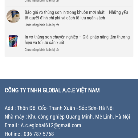
ở
Chức năng bình luận bị tắt
thùng
chuyển
chí
và
Thiết
sơn
lựa
đảm
kế
Báo giá vỏ thùng sơn in trong khuôn mới nhất – Những yếu
mới
chọn
bảo
vỏ
tố quyết định chi phí và cách tối ưu ngân sách
nhất
nhà
tiến
thùng
–
máy
ở
Chức năng bình luận bị tắt
độ
sơn
So
sản
Báo
cho
tăng
sánh
xuất
giá
In vỏ thùng sơn chuyên nghiệp – Giải pháp nâng tầm thương
doanh
giá
giải
chất
vỏ
nghiệp
hiệu và tối ưu sản xuất
trị
pháp
lượng
thùng
thương
tối
ở
Chức năng bình luận bị tắt
cho
sơn
hiệu
ưu
In
doanh
in
–
chi
vỏ
nghiệp
trong
Chiến
phí
thùng
khuôn
lược
cho
sơn
mới
Branding
doanh
chuyên
nhất
giúp
nghiệp
nghiệp
–
doanh
sản
–
Những
CÔNG TY TNHH GLOBAL A.C.E VIỆT NAM
nghiệp
xuất
Giải
yếu
khác
sơn
pháp
tố
biệt
nâng
quyết
trên
Add : Thôn Đồi Cốc- Thanh Xuân - Sóc Sơn- Hà Nội
tầm
định
thị
thương
chi
trường
Nhà máy : Khu công nghiệp Quang Minh, Mê Linh, Hà Nội
hiệu
phí
và
Email : A.c.eglobal612@gmail.com
và
tối
cách
Hotline : 036 787 5768
ưu
tối