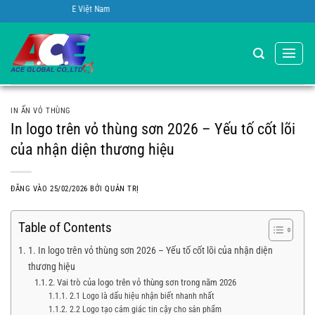
Bỏ
Global A.C.E Việt Nam
qua
nội
dung
IN ẤN VỎ THÙNG
In logo trên vỏ thùng sơn 2026 – Yếu tố cốt lõi
của nhận diện thương hiệu
ĐĂNG VÀO
25/02/2026
BỞI
QUẢN TRỊ
Table of Contents
1. In logo trên vỏ thùng sơn 2026 – Yếu tố cốt lõi của nhận diện
thương hiệu
2. Vai trò của logo trên vỏ thùng sơn trong năm 2026
2.1 Logo là dấu hiệu nhận biết nhanh nhất
2.2 Logo tạo cảm giác tin cậy cho sản phẩm