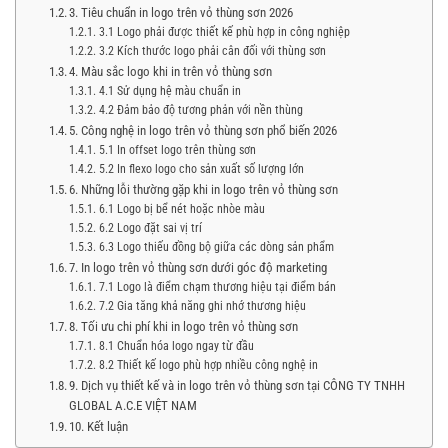
3. Tiêu chuẩn in logo trên vỏ thùng sơn 2026
3.1 Logo phải được thiết kế phù hợp in công nghiệp
3.2 Kích thước logo phải cân đối với thùng sơn
4. Màu sắc logo khi in trên vỏ thùng sơn
4.1 Sử dụng hệ màu chuẩn in
4.2 Đảm bảo độ tương phản với nền thùng
5. Công nghệ in logo trên vỏ thùng sơn phổ biến 2026
5.1 In offset logo trên thùng sơn
5.2 In flexo logo cho sản xuất số lượng lớn
6. Những lỗi thường gặp khi in logo trên vỏ thùng sơn
6.1 Logo bị bể nét hoặc nhòe màu
6.2 Logo đặt sai vị trí
6.3 Logo thiếu đồng bộ giữa các dòng sản phẩm
7. In logo trên vỏ thùng sơn dưới góc độ marketing
7.1 Logo là điểm chạm thương hiệu tại điểm bán
7.2 Gia tăng khả năng ghi nhớ thương hiệu
8. Tối ưu chi phí khi in logo trên vỏ thùng sơn
8.1 Chuẩn hóa logo ngay từ đầu
8.2 Thiết kế logo phù hợp nhiều công nghệ in
9. Dịch vụ thiết kế và in logo trên vỏ thùng sơn tại CÔNG TY TNHH
GLOBAL A.C.E VIỆT NAM
10. Kết luận