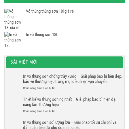
Vỏ thùng thùng sơn 18l giá rẻ
In vỏ thùng sơn 18L
BÀI VIẾT MỚI
In vỏ thùng sơn chống trầy xước – Giải pháp bao bì bền đẹp,
bảo vệ thương hiệu trong mọi điều kiện vận chuyển
ở
Chức năng bình luận bị tắt
In
vỏ
Thiết kế vỏ thùng sơn nội thất – Giải pháp bao bì hiện đại
thùng
nâng tầm thương hiệu
sơn
ở
Chức năng bình luận bị tắt
chống
Thiết
trầy
kế
In vỏ thùng sơn số lượng lớn – Giải pháp tối ưu chi phí và
xước
vỏ
đảm bảo tiến độ cho doanh nghiệp
–