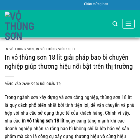
Bỏ
Chào mừng bạn đến với Vỏ Global A.C.E Việ
qua
nội
dung
IN VỎ THÙNG SƠN
,
IN VỎ THÙNG SƠN 18 LÍT
In vỏ thùng sơn 18 lít giải pháp bao bì chuyên
nghiệp giúp thương hiệu nổi bật trên thị trường
ĐĂNG VÀO
26/04/2026
BỞI
QUẢN TRỊ
Trong ngành sơn xây dựng và sơn công nghiệp, thùng sơn 18 lít
là quy cách phổ biến nhất bởi tính tiện lợi, dễ vận chuyển và phù
hợp với nhu cầu sử dụng thực tế của khách hàng. Chính vì vậy,
nhu cầu
in vỏ thùng sơn 18 lít
ngày càng tăng mạnh khi các
doanh nghiệp nhận ra rằng bao bì không chỉ là lớp bảo vệ sản
phẩm mà còn là công cụ xây dựng thương hiệu vô cùng hiệu