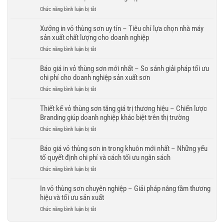
thùng
Giải
ở
Chức năng bình luận bị tắt
sơn
pháp
In
nội
bao
vỏ
Xưởng in vỏ thùng sơn uy tín – Tiêu chí lựa chọn nhà máy
thất
bì
thùng
sản xuất chất lượng cho doanh nghiệp
–
bền
sơn
Giải
đẹp,
ở
Chức năng bình luận bị tắt
số
pháp
bảo
Xưởng
lượng
bao
vệ
in
Báo giá in vỏ thùng sơn mới nhất – So sánh giải pháp tối ưu
lớn
bì
thương
vỏ
chi phí cho doanh nghiệp sản xuất sơn
–
hiện
hiệu
thùng
Giải
đại
ở
Chức năng bình luận bị tắt
trong
sơn
pháp
nâng
Báo
mọi
uy
tối
tầm
giá
Thiết kế vỏ thùng sơn tăng giá trị thương hiệu – Chiến lược
điều
tín
ưu
thương
in
kiện
Branding giúp doanh nghiệp khác biệt trên thị trường
–
chi
hiệu
vỏ
vận
Tiêu
phí
ở
Chức năng bình luận bị tắt
thùng
chuyển
chí
và
Thiết
sơn
lựa
đảm
kế
Báo giá vỏ thùng sơn in trong khuôn mới nhất – Những yếu
mới
chọn
bảo
vỏ
tố quyết định chi phí và cách tối ưu ngân sách
nhất
nhà
tiến
thùng
–
máy
ở
Chức năng bình luận bị tắt
độ
sơn
So
sản
Báo
cho
tăng
sánh
xuất
giá
In vỏ thùng sơn chuyên nghiệp – Giải pháp nâng tầm thương
doanh
giá
giải
chất
vỏ
nghiệp
hiệu và tối ưu sản xuất
trị
pháp
lượng
thùng
thương
tối
ở
Chức năng bình luận bị tắt
cho
sơn
hiệu
ưu
In
doanh
in
–