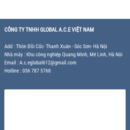
chi
vỏ
nghiệp
trong
Chiến
phí
thùng
khuôn
lược
cho
sơn
mới
Branding
doanh
chuyên
nhất
giúp
nghiệp
nghiệp
–
doanh
sản
–
Những
CÔNG TY TNHH GLOBAL A.C.E VIỆT NAM
nghiệp
xuất
Giải
yếu
khác
sơn
pháp
tố
biệt
nâng
quyết
trên
Add : Thôn Đồi Cốc- Thanh Xuân - Sóc Sơn- Hà Nội
tầm
định
thị
thương
chi
trường
Nhà máy : Khu công nghiệp Quang Minh, Mê Linh, Hà Nội
hiệu
phí
và
Email : A.c.eglobal612@gmail.com
và
tối
cách
Hotline : 036 787 5768
ưu
tối
sản
ưu
xuất
ngân
sách