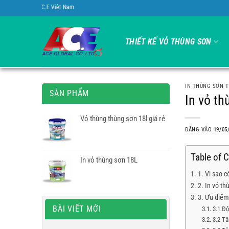
Bỏ
Chào mừng bạn đến với Vỏ
qua
nội
THIẾT KẾ VỎ THÙNG SƠN
dung
IN THÙNG SƠN 
SẢN PHẨM
In vỏ th
Vỏ thùng thùng sơn 18l giá rẻ
ĐĂNG VÀO
19/05
Table of 
In vỏ thùng sơn 18L
1. Vì sao 
2. In vỏ th
3. Ưu điểm
BÀI VIẾT MỚI
3.1 Độ
3.2 Tă