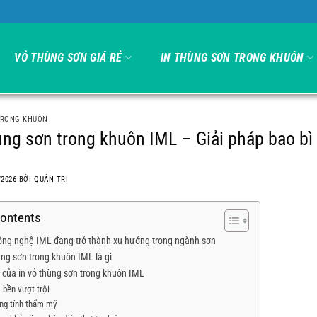
 Global A.C.E Việt Nam
VỎ THÙNG SƠN GIÁ RẺ
IN THÙNG SƠN TRONG KHUÔN
TRONG KHUÔN
ùng sơn trong khuôn IML – Giải pháp bao bì
/2026
BỞI
QUẢN TRỊ
Contents
công nghệ IML đang trở thành xu hướng trong ngành sơn
ùng sơn trong khuôn IML là gì
 của in vỏ thùng sơn trong khuôn IML
 bền vượt trội
ng tính thẩm mỹ