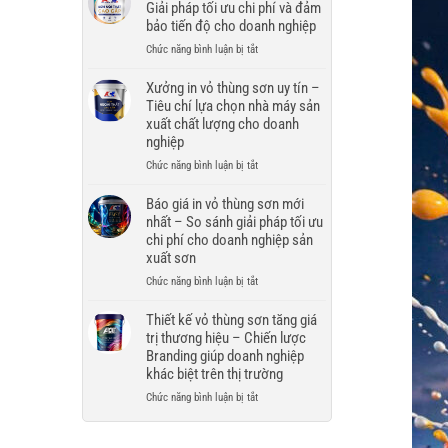
vỏ
Giải pháp tối ưu chi phí và đảm
Giải
thương
thùng
pháp
bảo tiến độ cho doanh nghiệp
hiệu
sơn
bao
ở
Chức năng bình luận bị tắt
nội
bì
In
thất
bền
vỏ
Xưởng in vỏ thùng sơn uy tín –
–
đẹp,
thùng
Tiêu chí lựa chọn nhà máy sản
Giải
bảo
sơn
pháp
xuất chất lượng cho doanh
vệ
số
bao
nghiệp
thương
lượng
bì
hiệu
ở
Chức năng bình luận bị tắt
lớn
hiện
trong
Xưởng
–
đại
mọi
in
Báo giá in vỏ thùng sơn mới
Giải
nâng
điều
vỏ
pháp
nhất – So sánh giải pháp tối ưu
tầm
kiện
thùng
tối
chi phí cho doanh nghiệp sản
thương
vận
sơn
ưu
xuất sơn
hiệu
chuyển
uy
chi
ở
Chức năng bình luận bị tắt
tín
phí
Báo
–
và
giá
Thiết kế vỏ thùng sơn tăng giá
Tiêu
đảm
in
chí
trị thương hiệu – Chiến lược
bảo
vỏ
lựa
Branding giúp doanh nghiệp
tiến
thùng
chọn
khác biệt trên thị trường
độ
sơn
nhà
cho
ở
Chức năng bình luận bị tắt
mới
máy
doanh
Thiết
nhất
sản
nghiệp
kế
–
xuất
vỏ