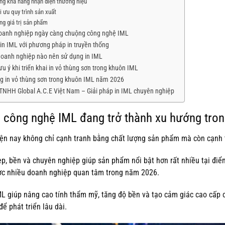
ng khả năng nhận diện thương hiệu
i ưu quy trình sản xuất
ng giá trị sản phẩm
doanh nghiệp ngày càng chuộng công nghệ IML
 in IML với phương pháp in truyền thống
oanh nghiệp nào nên sử dụng in IML
u ý khi triển khai in vỏ thùng sơn trong khuôn IML
g in vỏ thùng sơn trong khuôn IML năm 2026
 TNHH Global A.C.E Việt Nam – Giải pháp in IML chuyên nghiệp
o công nghệ IML đang trở thành xu hướng tro
ện nay không chỉ cạnh tranh bằng chất lượng sản phẩm mà còn cạnh 
p, bền và chuyên nghiệp giúp sản phẩm nổi bật hơn rất nhiều tại điể
c nhiều doanh nghiệp quan tâm trong năm 2026.
L giúp nâng cao tính thẩm mỹ, tăng độ bền và tạo cảm giác cao cấp 
để phát triển lâu dài.