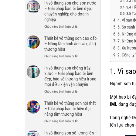
3.3 Tă
In vỏ thùng sơn cho sơn nước
3.4 Tố
– Giải pháp bao bì bền đẹp,
3.5 Tă
chuyên nghiệp cho doanh
nghiệp
4. Vì sao 
ở
5. So sánh
Chức năng bình luận bị tắt
In
6. Những d
vỏ
Thiết kế vỏ thùng sơn cao cấp
7. Những lư
thùng
– Nâng tầm hình ảnh và giá trị
sơn
8. Xu hướn
thương hiệu
cho
9. Công ty
ở
Chức năng bình luận bị tắt
sơn
Thiết
nước
kế
In vỏ thùng sơn chống trầy
–
1. Vì sa
vỏ
xước – Giải pháp bao bì bền
Giải
thùng
pháp
đẹp, bảo vệ thương hiệu trong
sơn
Ngành sơn hi
bao
mọi điều kiện vận chuyển
cao
bì
ở
Chức năng bình luận bị tắt
cấp
bền
Một bao bì đẹ
In
–
đẹp,
vỏ
Thiết kế vỏ thùng sơn nội thất
Nâng
IML
đang đượ
chuyên
thùng
tầm
– Giải pháp bao bì hiện đại
nghiệp
sơn
hình
nâng tầm thương hiệu
cho
Công nghệ IM
chống
ảnh
doanh
ở
Chức năng bình luận bị tắt
trầy
và
lớn lựa chọn 
nghiệp
Thiết
xước
giá
kế
In vỏ thùng sơn số lượng lớn –
–
trị