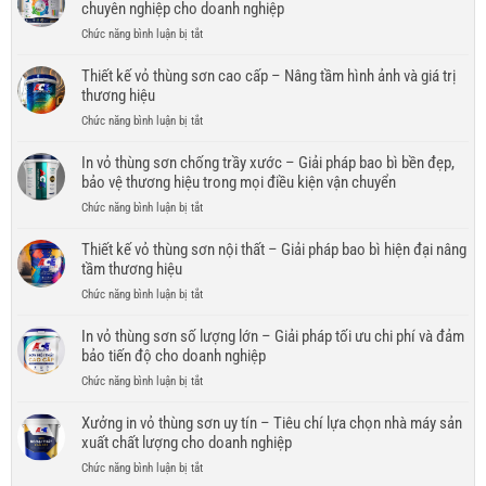
vỏ
chuyên nghiệp cho doanh nghiệp
Giải
thùng
pháp
ở
Chức năng bình luận bị tắt
sơn
bao
In
OEM
bì
vỏ
Thiết kế vỏ thùng sơn cao cấp – Nâng tầm hình ảnh và giá trị
–
chuyên
thùng
thương hiệu
Giải
nghiệp
sơn
pháp
cho
ở
Chức năng bình luận bị tắt
cho
xây
doanh
Thiết
sơn
dựng
nghiệp
kế
In vỏ thùng sơn chống trầy xước – Giải pháp bao bì bền đẹp,
nước
bao
đưa
vỏ
bảo vệ thương hiệu trong mọi điều kiện vận chuyển
–
bì
sơn
thùng
Giải
và
ở
Chức năng bình luận bị tắt
ra
sơn
pháp
thương
In
thị
cao
bao
hiệu
vỏ
Thiết kế vỏ thùng sơn nội thất – Giải pháp bao bì hiện đại nâng
trường
cấp
bì
riêng
thùng
quốc
tầm thương hiệu
–
bền
cho
sơn
tế
Nâng
đẹp,
ở
Chức năng bình luận bị tắt
doanh
chống
tầm
chuyên
Thiết
nghiệp
trầy
hình
nghiệp
kế
In vỏ thùng sơn số lượng lớn – Giải pháp tối ưu chi phí và đảm
xước
ảnh
cho
vỏ
bảo tiến độ cho doanh nghiệp
–
và
doanh
thùng
Giải
giá
ở
Chức năng bình luận bị tắt
nghiệp
sơn
pháp
trị
In
nội
bao
thương
vỏ
Xưởng in vỏ thùng sơn uy tín – Tiêu chí lựa chọn nhà máy sản
thất
bì
hiệu
thùng
xuất chất lượng cho doanh nghiệp
–
bền
sơn
Giải
đẹp,
ở
Chức năng bình luận bị tắt
số
pháp
bảo
Xưởng