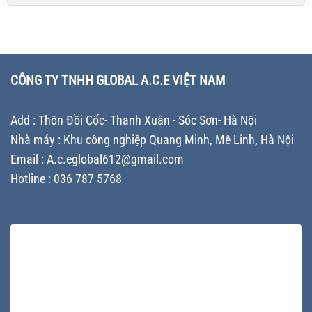
lượng
bao
vệ
in
lớn
bì
thương
vỏ
–
hiện
hiệu
thùng
Giải
đại
trong
sơn
pháp
nâng
mọi
uy
tối
tầm
điều
tín
ưu
CÔNG TY TNHH GLOBAL A.C.E VIỆT NAM
thương
kiện
–
chi
hiệu
vận
Tiêu
phí
chuyển
chí
và
Add : Thôn Đồi Cốc- Thanh Xuân - Sóc Sơn- Hà Nội
lựa
đảm
chọn
bảo
Nhà máy : Khu công nghiệp Quang Minh, Mê Linh, Hà Nội
nhà
tiến
máy
Email : A.c.eglobal612@gmail.com
độ
sản
cho
Hotline : 036 787 5768
xuất
doanh
chất
nghiệp
lượng
cho
doanh
nghiệp