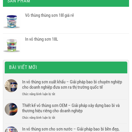
SẢN PHẨM
Vỏ thùng thùng sơn 18l giá rẻ
In vỏ thùng sơn 18L
BÀI VIẾT MỚI
In vỏ thùng sơn xuất khẩu – Giải pháp bao bì chuyên nghiệp
cho doanh nghiệp đưa sơn ra thị trường quốc tế
ở
Chức năng bình luận bị tắt
In
vỏ
Thiết kế vỏ thùng sơn OEM – Giải pháp xây dựng bao bì và
thùng
thương hiệu riêng cho doanh nghiệp
sơn
ở
Chức năng bình luận bị tắt
xuất
Thiết
khẩu
kế
In vỏ thùng sơn cho sơn nước – Giải pháp bao bì bền đẹp,
–