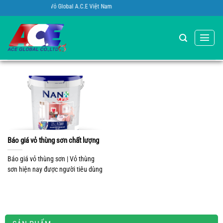
Bỏ
mừng bạn đến với Vỏ Global A.C.E Việt Nam
qua
nội
dung
Báo giá vỏ thùng sơn chất lượng
Báo giá vỏ thùng sơn | Vỏ thùng
sơn hiện nay được người tiêu dùng