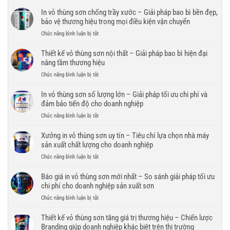
In vỏ thùng sơn chống trầy xước – Giải pháp bao bì bền đẹp,
bảo vệ thương hiệu trong mọi điều kiện vận chuyển
ở
Chức năng bình luận bị tắt
In
vỏ
Thiết kế vỏ thùng sơn nội thất – Giải pháp bao bì hiện đại
thùng
nâng tầm thương hiệu
sơn
ở
Chức năng bình luận bị tắt
chống
Thiết
trầy
kế
In vỏ thùng sơn số lượng lớn – Giải pháp tối ưu chi phí và
xước
vỏ
đảm bảo tiến độ cho doanh nghiệp
–
thùng
Giải
ở
Chức năng bình luận bị tắt
sơn
pháp
In
nội
bao
vỏ
Xưởng in vỏ thùng sơn uy tín – Tiêu chí lựa chọn nhà máy
thất
bì
thùng
sản xuất chất lượng cho doanh nghiệp
–
bền
sơn
Giải
đẹp,
ở
Chức năng bình luận bị tắt
số
pháp
bảo
Xưởng
lượng
bao
vệ
in
Báo giá in vỏ thùng sơn mới nhất – So sánh giải pháp tối ưu
lớn
bì
thương
vỏ
chi phí cho doanh nghiệp sản xuất sơn
–
hiện
hiệu
thùng
Giải
đại
ở
Chức năng bình luận bị tắt
trong
sơn
pháp
nâng
Báo
mọi
uy
tối
tầm
giá
Thiết kế vỏ thùng sơn tăng giá trị thương hiệu – Chiến lược
điều
tín
ưu
thương
in
kiện
Branding giúp doanh nghiệp khác biệt trên thị trường
–
chi