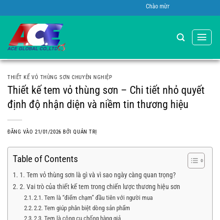
Bỏ
Chào mừng bạn đến với Vỏ Global A.C.E
qua
nội
dung
THIẾT KẾ VỎ THÙNG SƠN CHUYÊN NGHIỆP
Thiết kế tem vỏ thùng sơn – Chi tiết nhỏ quyết
định độ nhận diện và niềm tin thương hiệu
ĐĂNG VÀO
21/01/2026
BỞI
QUẢN TRỊ
Table of Contents
1. Tem vỏ thùng sơn là gì và vì sao ngày càng quan trọng?
2. Vai trò của thiết kế tem trong chiến lược thương hiệu sơn
2.1. Tem là “điểm chạm” đầu tiên với người mua
2.2. Tem giúp phân biệt dòng sản phẩm
2.3. Tem là công cụ chống hàng giả