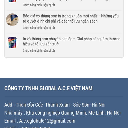
hiệu
vỏ
vận
Tiêu
phí
ở
Chức năng bình luận bị tắt
thùng
chuyển
chí
và
Thiết
sơn
lựa
đảm
kế
Báo giá vỏ thùng sơn in trong khuôn mới nhất – Những yếu
mới
chọn
bảo
vỏ
tố quyết định chi phí và cách tối ưu ngân sách
nhất
nhà
tiến
thùng
–
máy
ở
Chức năng bình luận bị tắt
độ
sơn
So
sản
Báo
cho
tăng
sánh
xuất
giá
In vỏ thùng sơn chuyên nghiệp – Giải pháp nâng tầm thương
doanh
giá
giải
chất
vỏ
nghiệp
hiệu và tối ưu sản xuất
trị
pháp
lượng
thùng
thương
tối
ở
Chức năng bình luận bị tắt
cho
sơn
hiệu
ưu
In
doanh
in
–
chi
vỏ
nghiệp
trong
Chiến
phí
thùng
khuôn
lược
cho
sơn
mới
Branding
doanh
chuyên
nhất
giúp
nghiệp
nghiệp
–
doanh
sản
–
Những
CÔNG TY TNHH GLOBAL A.C.E VIỆT NAM
nghiệp
xuất
Giải
yếu
khác
sơn
pháp
tố
biệt
nâng
quyết
trên
Add : Thôn Đồi Cốc- Thanh Xuân - Sóc Sơn- Hà Nội
tầm
định
thị
thương
chi
trường
Nhà máy : Khu công nghiệp Quang Minh, Mê Linh, Hà Nội
hiệu
phí
và
Email : A.c.eglobal612@gmail.com
và
tối
cách