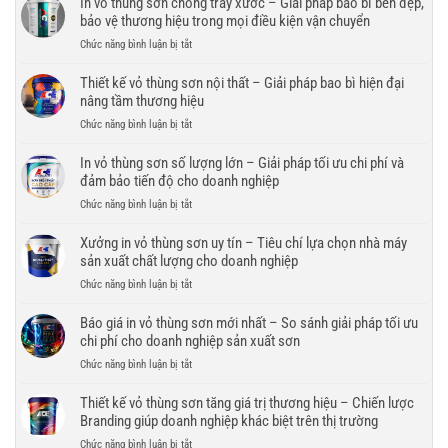
In vỏ thùng sơn chống trầy xước – Giải pháp bao bì bền đẹp,
bảo vệ thương hiệu trong mọi điều kiện vận chuyển
ở
Chức năng bình luận bị tắt
In
vỏ
Thiết kế vỏ thùng sơn nội thất – Giải pháp bao bì hiện đại
thùng
nâng tầm thương hiệu
sơn
ở
Chức năng bình luận bị tắt
chống
Thiết
trầy
kế
In vỏ thùng sơn số lượng lớn – Giải pháp tối ưu chi phí và
xước
vỏ
đảm bảo tiến độ cho doanh nghiệp
–
thùng
Giải
ở
Chức năng bình luận bị tắt
sơn
pháp
In
nội
bao
vỏ
Xưởng in vỏ thùng sơn uy tín – Tiêu chí lựa chọn nhà máy
thất
bì
thùng
sản xuất chất lượng cho doanh nghiệp
–
bền
sơn
Giải
đẹp,
ở
Chức năng bình luận bị tắt
số
pháp
bảo
Xưởng
lượng
bao
vệ
in
Báo giá in vỏ thùng sơn mới nhất – So sánh giải pháp tối ưu
lớn
bì
thương
vỏ
chi phí cho doanh nghiệp sản xuất sơn
–
hiện
hiệu
thùng
Giải
đại
ở
Chức năng bình luận bị tắt
trong
sơn
pháp
nâng
Báo
mọi
uy
tối
tầm
giá
Thiết kế vỏ thùng sơn tăng giá trị thương hiệu – Chiến lược
điều
tín
ưu
thương
in
kiện
Branding giúp doanh nghiệp khác biệt trên thị trường
–
chi
hiệu
vỏ
vận
Tiêu
phí
ở
Chức năng bình luận bị tắt