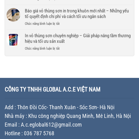
thùng
chuyển
chí
và
Thiết
sơn
lựa
đảm
kế
Báo giá vỏ thùng sơn in trong khuôn mới nhất – Những yếu
mới
chọn
bảo
vỏ
tố quyết định chi phí và cách tối ưu ngân sách
nhất
nhà
tiến
thùng
–
máy
ở
Chức năng bình luận bị tắt
độ
sơn
So
sản
Báo
cho
tăng
sánh
xuất
giá
In vỏ thùng sơn chuyên nghiệp – Giải pháp nâng tầm thương
doanh
giá
giải
chất
vỏ
nghiệp
hiệu và tối ưu sản xuất
trị
pháp
lượng
thùng
thương
tối
ở
Chức năng bình luận bị tắt
cho
sơn
hiệu
ưu
In
doanh
in
–
chi
vỏ
nghiệp
trong
Chiến
phí
thùng
khuôn
lược
cho
sơn
mới
Branding
doanh
chuyên
nhất
giúp
nghiệp
nghiệp
–
doanh
sản
–
Những
CÔNG TY TNHH GLOBAL A.C.E VIỆT NAM
nghiệp
xuất
Giải
yếu
khác
sơn
pháp
tố
biệt
nâng
quyết
trên
Add : Thôn Đồi Cốc- Thanh Xuân - Sóc Sơn- Hà Nội
tầm
định
thị
thương
chi
trường
Nhà máy : Khu công nghiệp Quang Minh, Mê Linh, Hà Nội
hiệu
phí
và
Email : A.c.eglobal612@gmail.com
và
tối
cách
Hotline : 036 787 5768
ưu
tối
sản