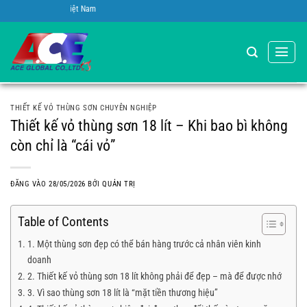
Bỏ
A.C.E Việt Nam
qua
nội
dung
THIẾT KẾ VỎ THÙNG SƠN CHUYÊN NGHIỆP
Thiết kế vỏ thùng sơn 18 lít – Khi bao bì không
còn chỉ là “cái vỏ”
ĐĂNG VÀO
28/05/2026
BỞI
QUẢN TRỊ
Table of Contents
1. Một thùng sơn đẹp có thể bán hàng trước cả nhân viên kinh
doanh
2. Thiết kế vỏ thùng sơn 18 lít không phải để đẹp – mà để được nhớ
3. Vì sao thùng sơn 18 lít là “mặt tiền thương hiệu”