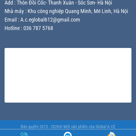
Add : Thôn Đồi Cốc- Thanh Xuân - Sóc Sơn- Hà Nội
lựa
đảm
chọn
bảo
Nhà máy : Khu công nghiệp Quang Minh, Mê Linh, Hà Nội
nhà
tiến
máy
Email : A.c.eglobal612@gmail.com
độ
sản
cho
Hotline : 036 787 5768
xuất
doanh
chất
nghiệp
lượng
cho
doanh
nghiệp
Bản quyền 2015 - 2026© Một sản phẩm của
Global A.CE