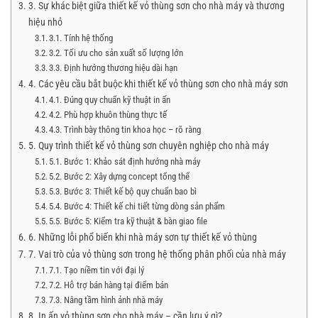
3. Sự khác biệt giữa thiết kế vỏ thùng sơn cho nhà máy và thương
hiệu nhỏ
3.1. Tính hệ thống
3.2. Tối ưu cho sản xuất số lượng lớn
3.3. Định hướng thương hiệu dài hạn
4. Các yêu cầu bắt buộc khi thiết kế vỏ thùng sơn cho nhà máy sơn
4.1. Đúng quy chuẩn kỹ thuật in ấn
4.2. Phù hợp khuôn thùng thực tế
4.3. Trình bày thông tin khoa học – rõ ràng
5. Quy trình thiết kế vỏ thùng sơn chuyên nghiệp cho nhà máy
5.1. Bước 1: Khảo sát định hướng nhà máy
5.2. Bước 2: Xây dựng concept tổng thể
5.3. Bước 3: Thiết kế bộ quy chuẩn bao bì
5.4. Bước 4: Thiết kế chi tiết từng dòng sản phẩm
5.5. Bước 5: Kiểm tra kỹ thuật & bàn giao file
6. Những lỗi phổ biến khi nhà máy sơn tự thiết kế vỏ thùng
7. Vai trò của vỏ thùng sơn trong hệ thống phân phối của nhà máy
7.1. Tạo niềm tin với đại lý
7.2. Hỗ trợ bán hàng tại điểm bán
7.3. Nâng tầm hình ảnh nhà máy
8. In ấn vỏ thùng sơn cho nhà máy – cần lưu ý gì?