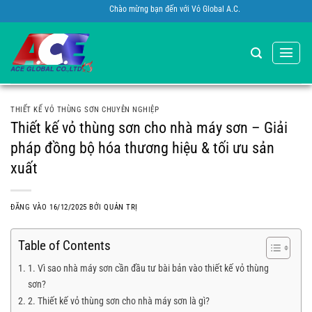
Bỏ
Chào mừng bạn đến với Vỏ Global A.C.E Việt Nam
qua
nội
dung
THIẾT KẾ VỎ THÙNG SƠN CHUYÊN NGHIỆP
Thiết kế vỏ thùng sơn cho nhà máy sơn – Giải
pháp đồng bộ hóa thương hiệu & tối ưu sản
xuất
ĐĂNG VÀO
16/12/2025
BỞI
QUẢN TRỊ
Table of Contents
1. Vì sao nhà máy sơn cần đầu tư bài bản vào thiết kế vỏ thùng
sơn?
2. Thiết kế vỏ thùng sơn cho nhà máy sơn là gì?