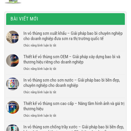
BÀI VIẾT MỚI
In vỏ thùng sơn xuất khẩu – Giải pháp bao bì chuyên nghiệp
cho doanh nghiệp đưa sơn ra thị trường quốc tế
ở
Chức năng bình luận bị tắt
In
vỏ
Thiết kế vỏ thùng sơn OEM – Giải pháp xây dựng bao bì và
thùng
thương hiệu riêng cho doanh nghiệp
sơn
ở
Chức năng bình luận bị tắt
xuất
Thiết
khẩu
kế
In vỏ thùng sơn cho sơn nước – Giải pháp bao bì bền đẹp,
–
vỏ
chuyên nghiệp cho doanh nghiệp
Giải
thùng
pháp
ở
Chức năng bình luận bị tắt
sơn
bao
In
OEM
bì
vỏ
Thiết kế vỏ thùng sơn cao cấp – Nâng tầm hình ảnh và giá trị
–
chuyên
thùng
thương hiệu
Giải
nghiệp
sơn
pháp
cho
ở
Chức năng bình luận bị tắt
cho
xây
doanh
Thiết
sơn
dựng
nghiệp
kế
In vỏ thùng sơn chống trầy xước – Giải pháp bao bì bền đẹp,
nước
bao
đưa
vỏ