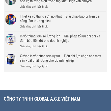
bảo vệ thương hiệu trong mọi điều kiện vận chuyển
–
bì
sơn
thùng
Giải
và
ở
Chức năng bình luận bị tắt
ra
sơn
pháp
thương
In
thị
cao
bao
hiệu
vỏ
Thiết kế vỏ thùng sơn nội thất – Giải pháp bao bì hiện đại
trường
cấp
bì
riêng
thùng
quốc
nâng tầm thương hiệu
–
bền
cho
sơn
tế
Nâng
đẹp,
ở
Chức năng bình luận bị tắt
doanh
chống
tầm
chuyên
Thiết
nghiệp
trầy
hình
nghiệp
kế
In vỏ thùng sơn số lượng lớn – Giải pháp tối ưu chi phí và
xước
ảnh
cho
vỏ
đảm bảo tiến độ cho doanh nghiệp
–
và
doanh
thùng
Giải
giá
ở
Chức năng bình luận bị tắt
nghiệp
sơn
pháp
trị
In
nội
bao
thương
vỏ
Xưởng in vỏ thùng sơn uy tín – Tiêu chí lựa chọn nhà máy
thất
bì
hiệu
thùng
sản xuất chất lượng cho doanh nghiệp
–
bền
sơn
Giải
đẹp,
ở
Chức năng bình luận bị tắt
số
pháp
bảo
Xưởng
lượng
bao
vệ
in
lớn
bì
thương
vỏ
–
hiện
hiệu
thùng
Giải
đại
trong
sơn
pháp
nâng
mọi
uy
tối
tầm
điều
tín
ưu
CÔNG TY TNHH GLOBAL A.C.E VIỆT NAM
thương
kiện
–
chi
hiệu
vận
Tiêu
phí
chuyển
chí
và