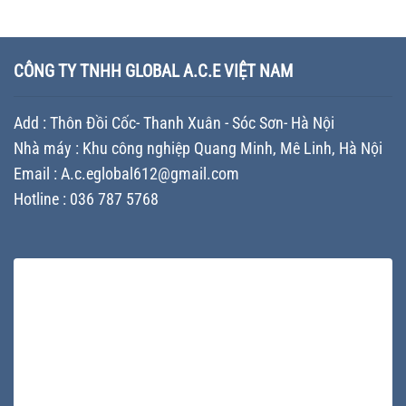
khuôn
lược
cho
sơn
mới
Branding
doanh
chuyên
nhất
giúp
nghiệp
nghiệp
–
doanh
sản
–
Những
CÔNG TY TNHH GLOBAL A.C.E VIỆT NAM
nghiệp
xuất
Giải
yếu
khác
sơn
pháp
tố
biệt
nâng
quyết
trên
Add : Thôn Đồi Cốc- Thanh Xuân - Sóc Sơn- Hà Nội
tầm
định
thị
thương
chi
trường
Nhà máy : Khu công nghiệp Quang Minh, Mê Linh, Hà Nội
hiệu
phí
và
Email : A.c.eglobal612@gmail.com
và
tối
cách
Hotline : 036 787 5768
ưu
tối
sản
ưu
xuất
ngân
sách