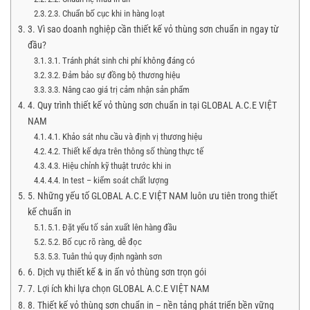
2.3. Chuẩn bố cục khi in hàng loạt
3. Vì sao doanh nghiệp cần thiết kế vỏ thùng sơn chuẩn in ngay từ
đầu?
3.1. Tránh phát sinh chi phí không đáng có
3.2. Đảm bảo sự đồng bộ thương hiệu
3.3. Nâng cao giá trị cảm nhận sản phẩm
4. Quy trình thiết kế vỏ thùng sơn chuẩn in tại GLOBAL A.C.E VIỆT
NAM
4.1. Khảo sát nhu cầu và định vị thương hiệu
4.2. Thiết kế dựa trên thông số thùng thực tế
4.3. Hiệu chỉnh kỹ thuật trước khi in
4.4. In test – kiểm soát chất lượng
5. Những yếu tố GLOBAL A.C.E VIỆT NAM luôn ưu tiên trong thiết
kế chuẩn in
5.1. Đặt yếu tố sản xuất lên hàng đầu
5.2. Bố cục rõ ràng, dễ đọc
5.3. Tuân thủ quy định ngành sơn
6. Dịch vụ thiết kế & in ấn vỏ thùng sơn trọn gói
7. Lợi ích khi lựa chọn GLOBAL A.C.E VIỆT NAM
8. Thiết kế vỏ thùng sơn chuẩn in – nền tảng phát triển bền vững