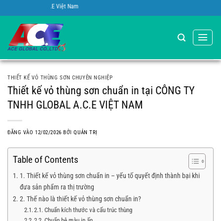
Bỏ
obal A.C.E Việt Nam
qua
nội
dung
THIẾT KẾ VỎ THÙNG SƠN CHUYÊN NGHIỆP
Thiết kế vỏ thùng sơn chuẩn in tại CÔNG TY
TNHH GLOBAL A.C.E VIỆT NAM
ĐĂNG VÀO
12/02/2026
BỞI
QUẢN TRỊ
Table of Contents
1. Thiết kế vỏ thùng sơn chuẩn in – yếu tố quyết định thành bại khi
đưa sản phẩm ra thị trường
2. Thế nào là thiết kế vỏ thùng sơn chuẩn in?
2.1. Chuẩn kích thước và cấu trúc thùng
2.2. Chuẩn hệ màu in ấn