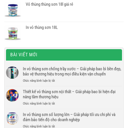
Vỏ thùng thùng sơn 18l giá rẻ
In vỏ thùng sơn 18L
BÀI VIẾT MỚI
In vỏ thùng sơn chống trầy xước – Giải pháp bao bì bền đẹp,
bảo vệ thương hiệu trong mọi điều kiện vận chuyển
ở
Chức năng bình luận bị tắt
In
vỏ
Thiết kế vỏ thùng sơn nội thất – Giải pháp bao bì hiện đại
thùng
nâng tầm thương hiệu
sơn
ở
Chức năng bình luận bị tắt
chống
Thiết
trầy
kế
In vỏ thùng sơn số lượng lớn – Giải pháp tối ưu chi phí và
xước
vỏ
đảm bảo tiến độ cho doanh nghiệp
–
thùng
Giải
ở
Chức năng bình luận bị tắt
sơn