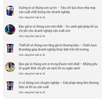
pháp
In
nội
bao
vỏ
Xưởng in vỏ thùng sơn uy tín – Tiêu chí lựa chọn nhà máy
thất
bì
thùng
sản xuất chất lượng cho doanh nghiệp
–
bền
sơn
Giải
đẹp,
ở
Chức năng bình luận bị tắt
số
pháp
bảo
Xưởng
lượng
bao
vệ
in
Báo giá in vỏ thùng sơn mới nhất – So sánh giải pháp tối ưu
lớn
bì
thương
vỏ
chi phí cho doanh nghiệp sản xuất sơn
–
hiện
hiệu
thùng
Giải
đại
ở
Chức năng bình luận bị tắt
trong
sơn
pháp
nâng
Báo
mọi
uy
tối
tầm
giá
Thiết kế vỏ thùng sơn tăng giá trị thương hiệu – Chiến lược
điều
tín
ưu
thương
in
kiện
Branding giúp doanh nghiệp khác biệt trên thị trường
–
chi
hiệu
vỏ
vận
Tiêu
phí
ở
Chức năng bình luận bị tắt
thùng
chuyển
chí
và
Thiết
sơn
lựa
đảm
kế
Báo giá vỏ thùng sơn in trong khuôn mới nhất – Những yếu
mới
chọn
bảo
vỏ
tố quyết định chi phí và cách tối ưu ngân sách
nhất
nhà
tiến
thùng
–
máy
ở
Chức năng bình luận bị tắt
độ
sơn
So
sản
Báo
cho
tăng
sánh
xuất
giá
In vỏ thùng sơn chuyên nghiệp – Giải pháp nâng tầm thương
doanh
giá
giải
chất
vỏ
nghiệp
hiệu và tối ưu sản xuất
trị
pháp
lượng
thùng
thương
tối
ở
Chức năng bình luận bị tắt
cho
sơn
hiệu
ưu
In
doanh
in
–
chi
vỏ
nghiệp
trong
Chiến
phí
thùng