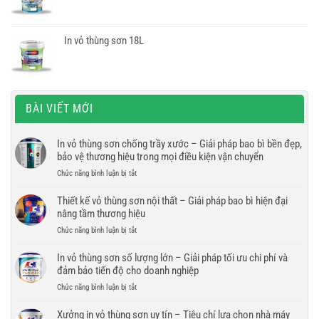
In vỏ thùng sơn 18L
BÀI VIẾT MỚI
In vỏ thùng sơn chống trầy xước – Giải pháp bao bì bền đẹp,
bảo vệ thương hiệu trong mọi điều kiện vận chuyển
ở
Chức năng bình luận bị tắt
In
vỏ
Thiết kế vỏ thùng sơn nội thất – Giải pháp bao bì hiện đại
thùng
nâng tầm thương hiệu
sơn
ở
Chức năng bình luận bị tắt
chống
Thiết
trầy
kế
In vỏ thùng sơn số lượng lớn – Giải pháp tối ưu chi phí và
xước
vỏ
đảm bảo tiến độ cho doanh nghiệp
–
thùng
Giải
ở
Chức năng bình luận bị tắt
sơn
pháp
In
nội
bao
vỏ
Xưởng in vỏ thùng sơn uy tín – Tiêu chí lựa chọn nhà máy
thất
bì