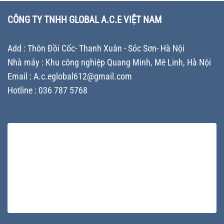
giúp
nghiệp
nghiệp
–
doanh
sản
–
Những
CÔNG TY TNHH GLOBAL A.C.E VIỆT NAM
nghiệp
xuất
Giải
yếu
khác
sơn
pháp
tố
biệt
nâng
quyết
trên
Add : Thôn Đồi Cốc- Thanh Xuân - Sóc Sơn- Hà Nội
tầm
định
thị
thương
chi
trường
Nhà máy : Khu công nghiệp Quang Minh, Mê Linh, Hà Nội
hiệu
phí
và
Email : A.c.eglobal612@gmail.com
và
tối
cách
Hotline : 036 787 5768
ưu
tối
sản
ưu
xuất
ngân
sách