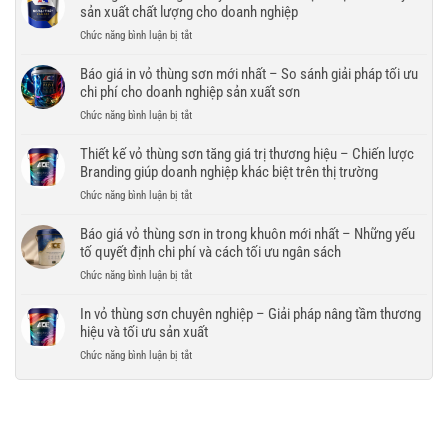
thùng
sản xuất chất lượng cho doanh nghiệp
–
bền
sơn
Giải
đẹp,
ở
Chức năng bình luận bị tắt
số
pháp
bảo
Xưởng
lượng
bao
vệ
in
Báo giá in vỏ thùng sơn mới nhất – So sánh giải pháp tối ưu
lớn
bì
thương
vỏ
chi phí cho doanh nghiệp sản xuất sơn
–
hiện
hiệu
thùng
Giải
đại
ở
Chức năng bình luận bị tắt
trong
sơn
pháp
nâng
Báo
mọi
uy
tối
tầm
giá
Thiết kế vỏ thùng sơn tăng giá trị thương hiệu – Chiến lược
điều
tín
ưu
thương
in
kiện
Branding giúp doanh nghiệp khác biệt trên thị trường
–
chi
hiệu
vỏ
vận
Tiêu
phí
ở
Chức năng bình luận bị tắt
thùng
chuyển
chí
và
Thiết
sơn
lựa
đảm
kế
Báo giá vỏ thùng sơn in trong khuôn mới nhất – Những yếu
mới
chọn
bảo
vỏ
tố quyết định chi phí và cách tối ưu ngân sách
nhất
nhà
tiến
thùng
–
máy
ở
Chức năng bình luận bị tắt
độ
sơn
So
sản
Báo
cho
tăng
sánh
xuất
giá
In vỏ thùng sơn chuyên nghiệp – Giải pháp nâng tầm thương
doanh
giá
giải
chất
vỏ
nghiệp
hiệu và tối ưu sản xuất
trị
pháp
lượng
thùng
thương
tối
ở
Chức năng bình luận bị tắt
cho
sơn
hiệu
ưu
In
doanh
in
–
chi
vỏ
nghiệp
trong
Chiến
phí
thùng
khuôn
lược
cho
sơn
mới
Branding
doanh
chuyên
nhất