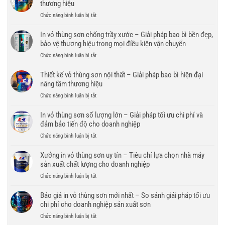
thùng
thương hiệu
sơn
ở
Chức năng bình luận bị tắt
cho
Thiết
sơn
kế
In vỏ thùng sơn chống trầy xước – Giải pháp bao bì bền đẹp,
nước
vỏ
bảo vệ thương hiệu trong mọi điều kiện vận chuyển
–
thùng
Giải
ở
Chức năng bình luận bị tắt
sơn
pháp
In
cao
bao
vỏ
Thiết kế vỏ thùng sơn nội thất – Giải pháp bao bì hiện đại
cấp
bì
thùng
nâng tầm thương hiệu
–
bền
sơn
Nâng
đẹp,
ở
Chức năng bình luận bị tắt
chống
tầm
chuyên
Thiết
trầy
hình
nghiệp
kế
In vỏ thùng sơn số lượng lớn – Giải pháp tối ưu chi phí và
xước
ảnh
cho
vỏ
đảm bảo tiến độ cho doanh nghiệp
–
và
doanh
thùng
Giải
giá
ở
Chức năng bình luận bị tắt
nghiệp
sơn
pháp
trị
In
nội
bao
thương
vỏ
Xưởng in vỏ thùng sơn uy tín – Tiêu chí lựa chọn nhà máy
thất
bì
hiệu
thùng
sản xuất chất lượng cho doanh nghiệp
–
bền
sơn
Giải
đẹp,
ở
Chức năng bình luận bị tắt
số
pháp
bảo
Xưởng
lượng
bao
vệ
in
Báo giá in vỏ thùng sơn mới nhất – So sánh giải pháp tối ưu
lớn
bì
thương
vỏ
chi phí cho doanh nghiệp sản xuất sơn
–
hiện
hiệu
thùng
Giải
đại
ở
Chức năng bình luận bị tắt
trong
sơn
pháp
nâng
Báo