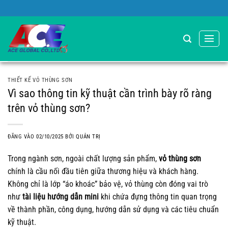
Bỏ
Chào mừng bạn đến với Vỏ Gl
qua
nội
dung
THIẾT KẾ VỎ THÙNG SƠN
Vì sao thông tin kỹ thuật cần trình bày rõ ràng
trên vỏ thùng sơn?
ĐĂNG VÀO
02/10/2025
BỞI
QUẢN TRỊ
Trong ngành sơn, ngoài chất lượng sản phẩm,
vỏ thùng sơn
chính là cầu nối đầu tiên giữa thương hiệu và khách hàng.
Không chỉ là lớp “áo khoác” bảo vệ, vỏ thùng còn đóng vai trò
như
tài liệu hướng dẫn mini
khi chứa đựng thông tin quan trọng
về thành phần, công dụng, hướng dẫn sử dụng và các tiêu chuẩn
kỹ thuật.