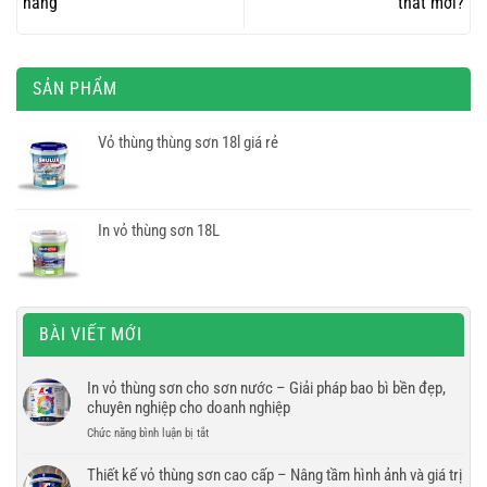
hàng
thất mới?
SẢN PHẨM
Vỏ thùng thùng sơn 18l giá rẻ
In vỏ thùng sơn 18L
BÀI VIẾT MỚI
In vỏ thùng sơn cho sơn nước – Giải pháp bao bì bền đẹp,
chuyên nghiệp cho doanh nghiệp
ở
Chức năng bình luận bị tắt
In
vỏ
Thiết kế vỏ thùng sơn cao cấp – Nâng tầm hình ảnh và giá trị