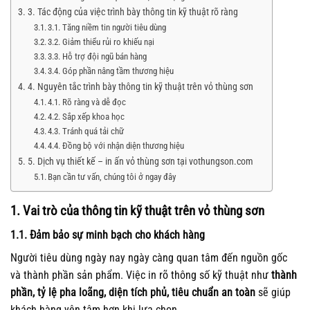
3. Tác động của việc trình bày thông tin kỹ thuật rõ ràng
3.1. Tăng niềm tin người tiêu dùng
3.2. Giảm thiểu rủi ro khiếu nại
3.3. Hỗ trợ đội ngũ bán hàng
3.4. Góp phần nâng tầm thương hiệu
4. Nguyên tắc trình bày thông tin kỹ thuật trên vỏ thùng sơn
4.1. Rõ ràng và dễ đọc
4.2. Sắp xếp khoa học
4.3. Tránh quá tải chữ
4.4. Đồng bộ với nhận diện thương hiệu
5. Dịch vụ thiết kế – in ấn vỏ thùng sơn tại vothungson.com
Bạn cần tư vấn, chúng tôi ở ngay đây
1. Vai trò của thông tin kỹ thuật trên vỏ thùng sơn
1.1. Đảm bảo sự minh bạch cho khách hàng
Người tiêu dùng ngày nay ngày càng quan tâm đến nguồn gốc
và thành phần sản phẩm. Việc in rõ thông số kỹ thuật như
thành
phần, tỷ lệ pha loãng, diện tích phủ, tiêu chuẩn an toàn
sẽ giúp
khách hàng yên tâm hơn khi lựa chọn.