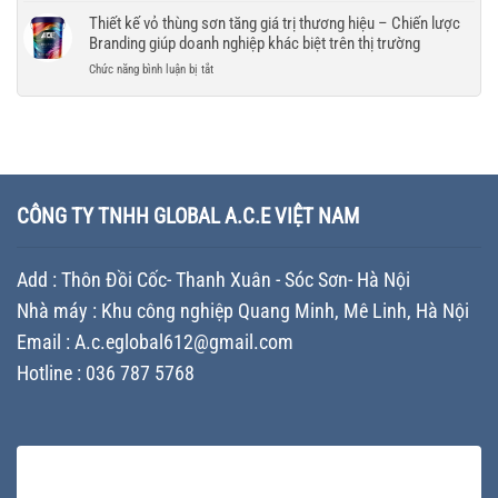
mọi
uy
tối
tầm
giá
Thiết kế vỏ thùng sơn tăng giá trị thương hiệu – Chiến lược
điều
tín
ưu
thương
in
kiện
Branding giúp doanh nghiệp khác biệt trên thị trường
–
chi
hiệu
vỏ
vận
Tiêu
phí
ở
Chức năng bình luận bị tắt
thùng
chuyển
chí
và
Thiết
sơn
lựa
đảm
kế
mới
chọn
bảo
vỏ
nhất
nhà
tiến
thùng
–
máy
độ
sơn
So
sản
cho
tăng
sánh
xuất
doanh
giá
giải
CÔNG TY TNHH GLOBAL A.C.E VIỆT NAM
chất
nghiệp
trị
pháp
lượng
thương
tối
cho
hiệu
ưu
doanh
Add : Thôn Đồi Cốc- Thanh Xuân - Sóc Sơn- Hà Nội
–
chi
nghiệp
Chiến
phí
Nhà máy : Khu công nghiệp Quang Minh, Mê Linh, Hà Nội
lược
cho
Branding
Email : A.c.eglobal612@gmail.com
doanh
giúp
nghiệp
Hotline : 036 787 5768
doanh
sản
nghiệp
xuất
khác
sơn
biệt
trên
thị
trường