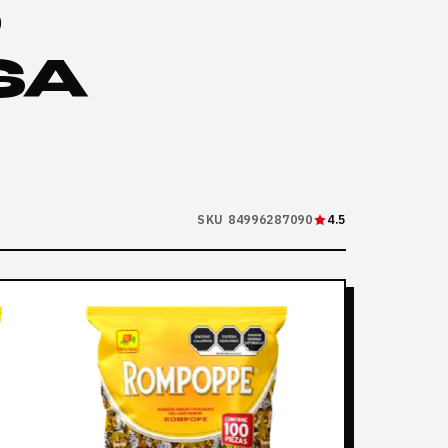
0
SA
SKU 84996287090
4.5