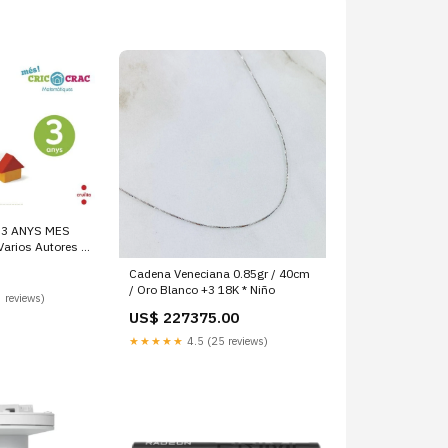
3 ANYS MES
arios Autores |
Cruilla Sm)
Cadena Veneciana 0.85gr / 40cm
M
/ Oro Blanco +3 18K * Niño
 reviews)
US$ 227375.00
★★★★★
4.5 (25 reviews)