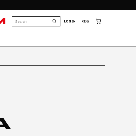
M
LOGIN
REG
A