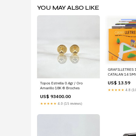
YOU MAY ALSO LIKE
GRAFILLETRES 
CATALAN 14 SMV
Autores | 97884
US$ 13.59
Topos Estrella 0.4gr / Oro
Sm) CIENCIA F
Amarillo 18K © Broches
★★★★★
4.8 (10
US$ 93400.00
★★★★★
4.0 (15 reviews)