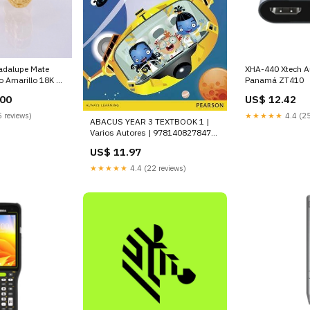
adalupe Mate
XHA-440 Xtech Audio y Video
 Amarillo 18K *
Panamá ZT410
.00
US$ 12.42
 reviews)
★★★★★
4.4 (25
ABACUS YEAR 3 TEXTBOOK 1 |
Varios Autores | 9781408278475
(Pearson Educacion)
US$ 11.97
FOTOGRAFIA EROTICA Y DE
DESNUDOS
★★★★★
4.4 (22 reviews)