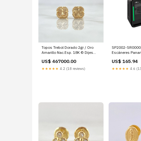
Topos Trebol Dorado 2gr / Oro
SP2002-SR00004Z
Amarillo Nac.Esp. 18K © Dijes
Escáneres Pana
Religiosos
US$ 467000.00
US$ 165.94
★★★★★
4.2 (18 reviews)
★★★★★
4.6 (13