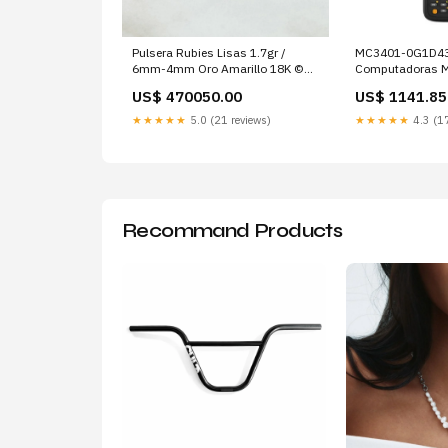
Pulsera Rubies Lisas 1.7gr /
MC3401-0G1D43SS-
6mm-4mm Oro Amarillo 18K ©
Computadoras M
Edificio La Ceiba
Portátiles
US$ 470050.00
US$ 1141.85
★★★★★
5.0 (21 reviews)
★★★★★
4.3 (17
Recommand Products