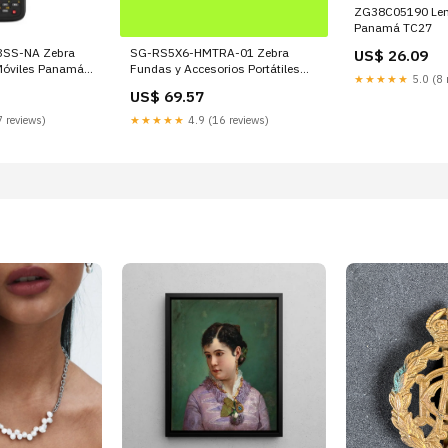
ZG38C05190 Lenovo Periféricos
Panamá TC27
SG-RS5X6-HMTRA-01 Zebra
NA Zebra
US$ 26.09
Fundas y Accesorios Portátiles
óviles Panamá
★★★★★
5.0 (8 
Panamá Herramientas y Equipo
US$ 69.57
de Herramientas
★★★★★
4.9 (16 reviews)
 reviews)