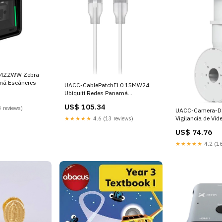
ZWW Zebra
má Escáneres
UACC-CablePatchEL0.15MW24
Ubiquiti Redes Panamá
Servidores
US$ 105.34
 reviews)
UACC-Camera-DM-W Ub
Vigilancia de Vi
★★★★★
4.6 (13 reviews)
Impresoras Ink-J
US$ 74.76
★★★★★
4.2 (16