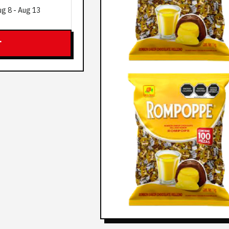
ug 8
-
Aug 13
T