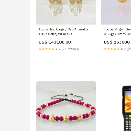
Topos Trio 0.6gr / Oro Amarillo
Topos Virgen Gu
18K * HerrajesFALSO
0.55gr / 7mm Oro
topo
US$ 143100.00
US$ 153000
★★★★★
4.7 (23 reviews)
★★★★★
4.2 (25