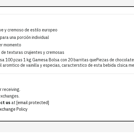
ve y cremoso de estilo europeo
para una porción individual
uier momento
 de texturas crujientes y cremosas
lsa 100 pzas 1 kg Gamesa Bolsa con 20 barritas quePiezas de chocolat
il aromtico de vainilla y especias, caracterstico de esta bebida clsica 
 receiving.
 exchanges.
ct us
at
[email protected]
xchange Policy