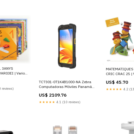
1 3ANYS
MATEMATIQUES 
AR03EI | Varios
CRIC CRAC 25 | V
66133975 (Cruilla
9788466158527 (
US$ 45.70
TC7301-0T1K4B1000-NA Zebra
ORENSE
PRIMUM FICTU
Computadoras Móviles Panamá
 reviews)
★★★★★
4.2 (13
Electrodomésticos
US$ 2109.76
★★★★★
4.1 (10 reviews)