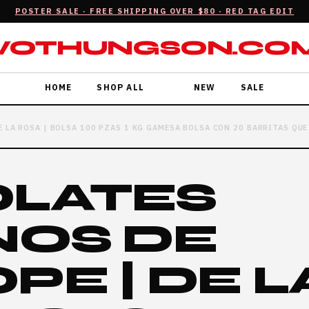
POSTER SALE · FREE SHIPPING OVER $80 · RED TAG EDIT
VOTHUNGSON.CO
HOME
SHOP ALL
NEW
SALE
 LA ROSA | BOLSA 100 PZAS 1 KG GAMESA BOLSA CON 20 BARRITAS QUE
LATES
NOS DE
E | DE L