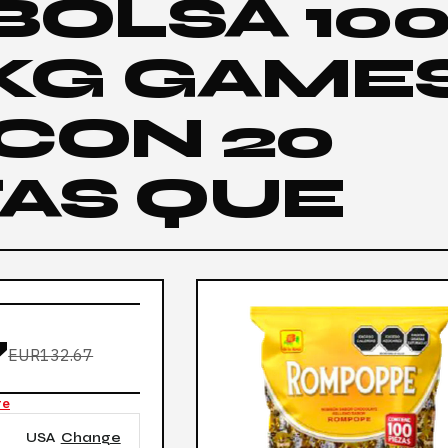
 BOLSA 10
 KG GAME
CON 20
AS QUE
7
EUR132.67
re
USA
Change