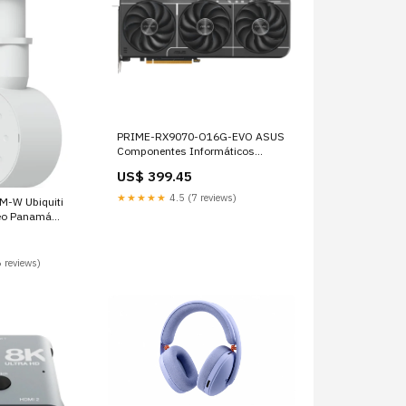
PRIME-RX9070-O16G-EVO ASUS
Componentes Informáticos
Panamá MC33
US$ 399.45
★★★★★
4.5 (7 reviews)
iquiti
deo Panamá
et
 reviews)