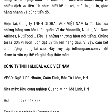
nhiều dịch vụ tiện ích như: thiết kế maket, chất lượng in, giao
hàng nhanh và đúng tiến độ.
Hiện tại, Công ty TNHH GLOBAL ACE VIỆT NAM là đối tác của
những hãng sơn lớn toàn quốc. Ví dụ: Vinamilk, Nestle, VietNam
Airlines, NutiFood,… Đều là những thương hiệu nổi tiếng. Chúng
tôi là đơn vị luôn luôn đặt uy tín lên hàng đầu. Vì vậy, cam kết
chất lượng mang lại cao. Hãy truy cập inthungson.com.vn để
được tư vấn cụ thể và giải đáp thắc mắc.
CÔNG TY TNHH GLOBAL A.C.E VIỆT NAM
VPGD: Ngõ 1 Đỗ Nhuận, Xuân Đỉnh, Bắc Từ Liêm, HN
Nhà máy: Khu công nghiệp Quang Minh, Mê Linh, HN
Hotline : 0978.063.328