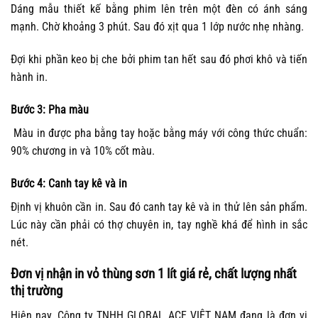
Dáng mẫu thiết kế bằng phim lên trên một đèn có ánh sáng
mạnh. Chờ khoảng 3 phút. Sau đó xịt qua 1 lớp nước nhẹ nhàng.
Đợi khi phần keo bị che bởi phim tan hết sau đó phơi khô và tiến
hành in.
Bước 3: Pha màu
Màu in được pha bằng tay hoặc bằng máy với công thức chuẩn:
90% chương in và 10% cốt màu.
Bước 4: Canh tay kê và in
Định vị khuôn cần in. Sau đó canh tay kê và in thử lên sản phẩm.
Lúc này cần phải có thợ chuyên in, tay nghề khá để hình in sắc
nét.
Đơn vị nhận in vỏ thùng sơn 1 lít giá rẻ, chất lượng nhất
thị trường
Hiện nay, Công ty TNHH GLOBAL ACE VIỆT NAM đang là đơn vị