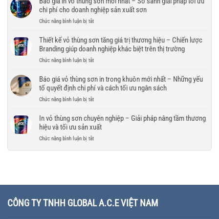
Báo giá in vỏ thùng sơn mới nhất – So sánh giải pháp tối ưu
lớn
bì
thương
vỏ
chi phí cho doanh nghiệp sản xuất sơn
–
hiện
hiệu
thùng
Giải
đại
ở
Chức năng bình luận bị tắt
trong
sơn
pháp
nâng
Báo
mọi
uy
tối
tầm
giá
Thiết kế vỏ thùng sơn tăng giá trị thương hiệu – Chiến lược
điều
tín
ưu
thương
in
kiện
Branding giúp doanh nghiệp khác biệt trên thị trường
–
chi
hiệu
vỏ
vận
Tiêu
phí
ở
Chức năng bình luận bị tắt
thùng
chuyển
chí
và
Thiết
sơn
lựa
đảm
kế
Báo giá vỏ thùng sơn in trong khuôn mới nhất – Những yếu
mới
chọn
bảo
vỏ
tố quyết định chi phí và cách tối ưu ngân sách
nhất
nhà
tiến
thùng
–
máy
ở
Chức năng bình luận bị tắt
độ
sơn
So
sản
Báo
cho
tăng
sánh
xuất
giá
In vỏ thùng sơn chuyên nghiệp – Giải pháp nâng tầm thương
doanh
giá
giải
chất
vỏ
nghiệp
hiệu và tối ưu sản xuất
trị
pháp
lượng
thùng
thương
tối
ở
Chức năng bình luận bị tắt
cho
sơn
hiệu
ưu
In
doanh
in
–
chi
vỏ
nghiệp
trong
Chiến
phí
thùng
khuôn
lược
cho
sơn
mới
Branding
doanh
chuyên
nhất
giúp
nghiệp
nghiệp
–
doanh
sản
–
Những
CÔNG TY TNHH GLOBAL A.C.E VIỆT NAM
nghiệp
xuất
Giải
yếu
khác
sơn
pháp
tố
biệt