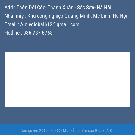
nâng
quyết
trên
Add : Thôn Đồi Cốc- Thanh Xuân - Sóc Sơn- Hà Nội
tầm
định
thị
thương
chi
trường
Nhà máy : Khu công nghiệp Quang Minh, Mê Linh, Hà Nội
hiệu
phí
và
Email : A.c.eglobal612@gmail.com
và
tối
cách
Hotline : 036 787 5768
ưu
tối
sản
ưu
xuất
ngân
sách
Bản quyền 2015 - 2026© Một sản phẩm của
Global A.CE