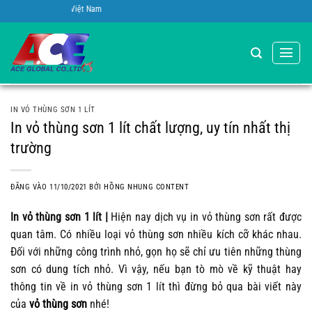
Bỏ
Global A.C.E Việt Nam
qua
nội
dung
IN VỎ THÙNG SƠN 1 LÍT
In vỏ thùng sơn 1 lít chất lượng, uy tín nhất thị
trường
ĐĂNG VÀO
11/10/2021
BỞI
HỒNG NHUNG CONTENT
In vỏ thùng sơn 1 lít |
Hiện nay dịch vụ in vỏ thùng sơn rất được
quan tâm. Có nhiều loại vỏ thùng sơn nhiều kích cỡ khác nhau.
Đối với những công trình nhỏ, gọn họ sẽ chỉ ưu tiên những thùng
sơn có dung tích nhỏ. Vì vậy, nếu bạn tò mò về kỹ thuật hay
thông tin về in vỏ thùng sơn 1 lít thì đừng bỏ qua bài viết này
của
vỏ thùng sơn
nhé!