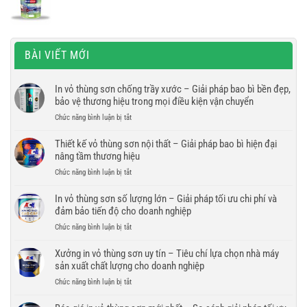
BÀI VIẾT MỚI
In vỏ thùng sơn chống trầy xước – Giải pháp bao bì bền đẹp,
bảo vệ thương hiệu trong mọi điều kiện vận chuyển
ở
Chức năng bình luận bị tắt
In
vỏ
Thiết kế vỏ thùng sơn nội thất – Giải pháp bao bì hiện đại
thùng
nâng tầm thương hiệu
sơn
ở
Chức năng bình luận bị tắt
chống
Thiết
trầy
kế
In vỏ thùng sơn số lượng lớn – Giải pháp tối ưu chi phí và
xước
vỏ
đảm bảo tiến độ cho doanh nghiệp
–
thùng
Giải
ở
Chức năng bình luận bị tắt
sơn
pháp
In
nội
bao
vỏ
Xưởng in vỏ thùng sơn uy tín – Tiêu chí lựa chọn nhà máy
thất
bì
thùng
sản xuất chất lượng cho doanh nghiệp
–
bền
sơn
Giải
đẹp,
ở
Chức năng bình luận bị tắt
số
pháp
bảo
Xưởng
lượng
bao
vệ
in