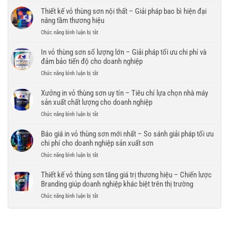
cao
bao
vỏ
Thiết kế vỏ thùng sơn nội thất – Giải pháp bao bì hiện đại
cấp
bì
thùng
nâng tầm thương hiệu
–
bền
sơn
Nâng
đẹp,
ở
Chức năng bình luận bị tắt
chống
tầm
chuyên
Thiết
trầy
hình
nghiệp
kế
In vỏ thùng sơn số lượng lớn – Giải pháp tối ưu chi phí và
xước
ảnh
cho
vỏ
đảm bảo tiến độ cho doanh nghiệp
–
và
doanh
thùng
Giải
giá
ở
Chức năng bình luận bị tắt
nghiệp
sơn
pháp
trị
In
nội
bao
thương
vỏ
Xưởng in vỏ thùng sơn uy tín – Tiêu chí lựa chọn nhà máy
thất
bì
hiệu
thùng
sản xuất chất lượng cho doanh nghiệp
–
bền
sơn
Giải
đẹp,
ở
Chức năng bình luận bị tắt
số
pháp
bảo
Xưởng
lượng
bao
vệ
in
Báo giá in vỏ thùng sơn mới nhất – So sánh giải pháp tối ưu
lớn
bì
thương
vỏ
chi phí cho doanh nghiệp sản xuất sơn
–
hiện
hiệu
thùng
Giải
đại
ở
Chức năng bình luận bị tắt
trong
sơn
pháp
nâng
Báo
mọi
uy
tối
tầm
giá
Thiết kế vỏ thùng sơn tăng giá trị thương hiệu – Chiến lược
điều
tín
ưu
thương
in
kiện
Branding giúp doanh nghiệp khác biệt trên thị trường
–
chi
hiệu
vỏ
vận
Tiêu
phí
ở
Chức năng bình luận bị tắt
thùng
chuyển
chí
và
Thiết
sơn
lựa
đảm
kế
mới
chọn
bảo
vỏ
nhất
nhà