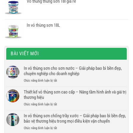
Vỏ thùng thùng sơn 18l giá rẻ
In vỏ thùng sơn 18L
BÀI VIẾT MỚI
In vỏ thùng sơn cho sơn nước – Giải pháp bao bì bền đẹp,
chuyên nghiệp cho doanh nghiệp
ở
Chức năng bình luận bị tắt
In
vỏ
Thiết kế vỏ thùng sơn cao cấp – Nâng tầm hình ảnh và giá trị
thùng
thương hiệu
sơn
ở
Chức năng bình luận bị tắt
cho
Thiết
sơn
kế
In vỏ thùng sơn chống trầy xước – Giải pháp bao bì bền đẹp,
nước
vỏ
bảo vệ thương hiệu trong mọi điều kiện vận chuyển
–
thùng
Giải
ở
Chức năng bình luận bị tắt
sơn
pháp
In