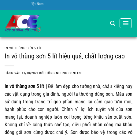
Bỏ
obal A.C.E Việt Nam
qua
nội
dung
IN VỎ THÙNG SƠN 5 LÍT
In vỏ thùng sơn 5 lít hiệu quả, chất lượng cao
ĐĂNG VÀO
11/10/2021
BỞI
HỒNG NHUNG CONTENT
In vỏ thùng sơn 5 lít |
Để làm đẹp cho tường nhà, chậu kiểng hay
các vật dụng trong gia đình, người ta thường dùng sơn. Màu sơn
sử dụng trong trang trí góp phần mang lại cảm giác tươi mới,
hạnh phúc cho con người. Chính vì lợi ích tuyệt vời của sơn
mang lại, doanh nghiệp luôn coi trọng từng khâu sản xuất sơn.
Không chỉ về công thức chế tạo, điều phối nhân công mà khâu
đóng gói sơn cũng được chú ý. Sơn được bảo vệ trong các vỏ