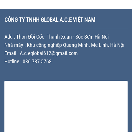
tiến
thùng
–
máy
độ
sơn
So
sản
cho
tăng
sánh
xuất
doanh
giá
giải
CÔNG TY TNHH GLOBAL A.C.E VIỆT NAM
chất
nghiệp
trị
pháp
lượng
thương
tối
cho
hiệu
ưu
doanh
Add : Thôn Đồi Cốc- Thanh Xuân - Sóc Sơn- Hà Nội
–
chi
nghiệp
Chiến
phí
Nhà máy : Khu công nghiệp Quang Minh, Mê Linh, Hà Nội
lược
cho
Branding
Email : A.c.eglobal612@gmail.com
doanh
giúp
nghiệp
Hotline : 036 787 5768
doanh
sản
nghiệp
xuất
khác
sơn
biệt
trên
thị
trường